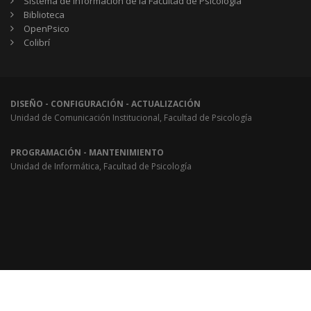
Sistema de Información de la Facultad de Psicología
Biblioteca
OpenPsico
Colibrí
DISEÑO - CONFIGURACIÓN - ACTUALIZACIÓN
Unidad de Comunicación Institucional, Facultad de Psicología
PROGRAMACIÓN - MANTENIMIENTO
Unidad de Informática, Facultad de Psicología