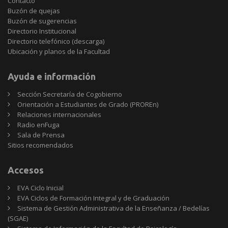
Contacto
Buzón de quejas
Buzón de sugerencias
Directorio Institucional
Directorio telefónico (descarga)
Ubicación y planos de la Facultad
Ayuda e información
Sección Secretaría de Cogobierno
Orientación a Estudiantes de Grado (PROREn)
Relaciones internacionales
Radio enFuga
Sala de Prensa
Sitios
Sitios recomendados
recomendados
Accesos
EVA Ciclo Inicial
EVA Ciclos de Formación Integral y de Graduación
Sistema de Gestión Administrativa de la Enseñanza / Bedelías
(SGAE)