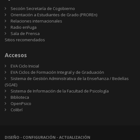
Sección Secretaría de Cogobierno
Orientación a Estudiantes de Grado (PROREn)
Relaciones internacionales
Radio enFuga
Sala de Prensa
Sitios
Sitios recomendados
recomendados
Accesos
EVA Ciclo Inicial
EVA Ciclos de Formación Integral y de Graduación
Sistema de Gestión Administrativa de la Enseñanza / Bedelías
(SGAE)
Sistema de Información de la Facultad de Psicología
Biblioteca
OpenPsico
Colibrí
DISEÑO - CONFIGURACIÓN - ACTUALIZACIÓN