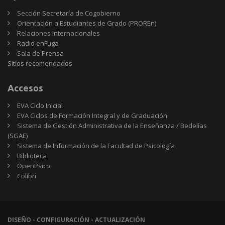
Sección Secretaría de Cogobierno
Orientación a Estudiantes de Grado (PROREn)
Relaciones internacionales
Radio enFuga
Sala de Prensa
Sitios
Sitios recomendados
recomendados
Accesos
EVA Ciclo Inicial
EVA Ciclos de Formación Integral y de Graduación
Sistema de Gestión Administrativa de la Enseñanza / Bedelías
(SGAE)
Sistema de Información de la Facultad de Psicología
Biblioteca
OpenPsico
Colibrí
DISEÑO - CONFIGURACIÓN - ACTUALIZACIÓN