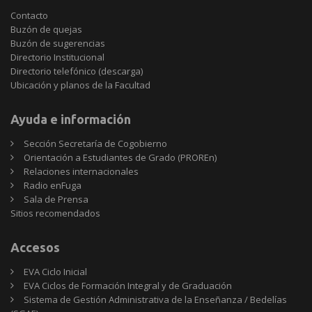
Contacto
Buzón de quejas
Buzón de sugerencias
Directorio Institucional
Directorio telefónico (descarga)
Ubicación y planos de la Facultad
Ayuda e información
Sección Secretaría de Cogobierno
Orientación a Estudiantes de Grado (PROREn)
Relaciones internacionales
Radio enFuga
Sala de Prensa
Sitios
Sitios recomendados
recomendados
Accesos
EVA Ciclo Inicial
EVA Ciclos de Formación Integral y de Graduación
Sistema de Gestión Administrativa de la Enseñanza / Bedelías