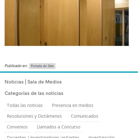
Publicado en:
Portada de Sitio
Publicado el
Lunes 1 Junio, 2026
Noticias | Sala de Medios
Categorías de las noticias
Todas las noticias
Presencia en medios
Resoluciones y Dictámenes
Comunicados
Convenios
Llamados a Concurso
Docentes / Investigadores visitantes
Investigación