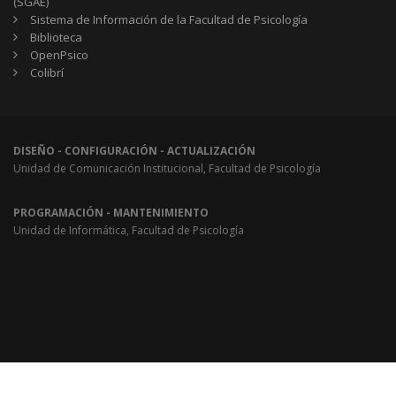
(SGAE)
Sistema de Información de la Facultad de Psicología
Biblioteca
OpenPsico
Colibrí
DISEÑO - CONFIGURACIÓN - ACTUALIZACIÓN
Unidad de Comunicación Institucional, Facultad de Psicología
PROGRAMACIÓN - MANTENIMIENTO
Unidad de Informática, Facultad de Psicología