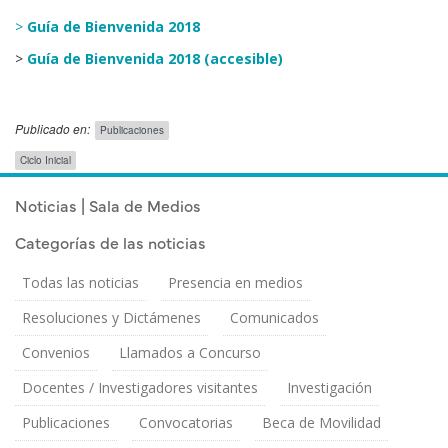
>
Guía de Bienvenida 2018
>
Guía de Bienvenida 2018 (accesible)
Publicado en:
Publicaciones
Etiquetas
Ciclo Inicial
para
comunicados/avisos
Publicado el
Sábado 3 Marzo, 2018
Noticias | Sala de Medios
-
grado
Categorías de las noticias
Todas las noticias
Presencia en medios
Resoluciones y Dictámenes
Comunicados
Convenios
Llamados a Concurso
Docentes / Investigadores visitantes
Investigación
Publicaciones
Convocatorias
Beca de Movilidad