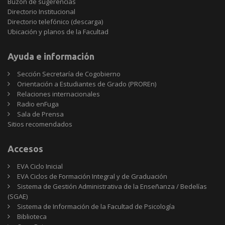
Buzón de sugerencias
Directorio Institucional
Directorio telefónico (descarga)
Ubicación y planos de la Facultad
Ayuda e información
Sección Secretaría de Cogobierno
Orientación a Estudiantes de Grado (PROREn)
Relaciones internacionales
Radio enFuga
Sala de Prensa
Sitios
Sitios recomendados
recomendados
Accesos
EVA Ciclo Inicial
EVA Ciclos de Formación Integral y de Graduación
Sistema de Gestión Administrativa de la Enseñanza / Bedelías
(SGAE)
Sistema de Información de la Facultad de Psicología
Biblioteca