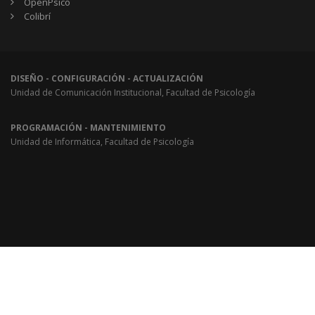
OpenPsico
Colibrí
DISEÑO - CONFIGURACIÓN - ACTUALIZACIÓN
Unidad de Comunicación Institucional, Facultad de Psicología
PROGRAMACIÓN - MANTENIMIENTO
Unidad de Informática, Facultad de Psicología