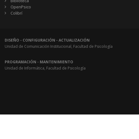
Biblioteca
OpenPsico
Colibrí
DISEÑO - CONFIGURACIÓN - ACTUALIZACIÓN
Unidad de Comunicación Institucional, Facultad de Psicología
PROGRAMACIÓN - MANTENIMIENTO
Unidad de Informática, Facultad de Psicología