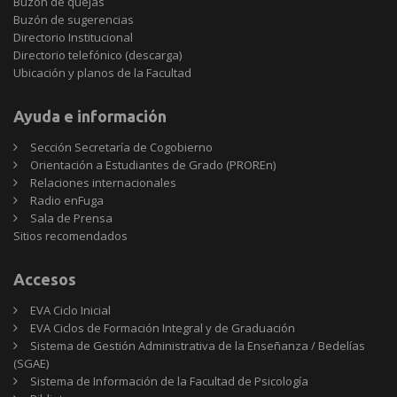
Buzón de quejas
Buzón de sugerencias
Directorio Institucional
Directorio telefónico (descarga)
Ubicación y planos de la Facultad
Ayuda e información
Sección Secretaría de Cogobierno
Orientación a Estudiantes de Grado (PROREn)
Relaciones internacionales
Radio enFuga
Sala de Prensa
Sitios
Sitios recomendados
recomendados
Accesos
EVA Ciclo Inicial
EVA Ciclos de Formación Integral y de Graduación
Sistema de Gestión Administrativa de la Enseñanza / Bedelías
(SGAE)
Sistema de Información de la Facultad de Psicología