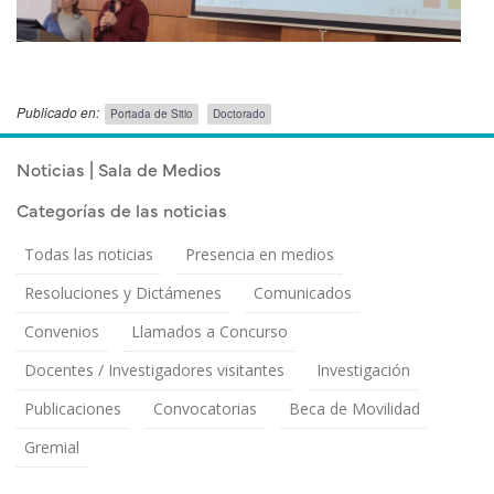
Publicado en:
Portada de Sitio
Doctorado
Publicado el
Lunes 16 Diciembre, 2024
Noticias | Sala de Medios
Categorías de las noticias
Todas las noticias
Presencia en medios
Resoluciones y Dictámenes
Comunicados
Convenios
Llamados a Concurso
Docentes / Investigadores visitantes
Investigación
Publicaciones
Convocatorias
Beca de Movilidad
Gremial