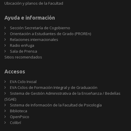
Ubicación y planos de la Facultad
Ayuda e información
Sección Secretaría de Cogobierno
Orientación a Estudiantes de Grado (PROREn)
Relaciones internacionales
Radio enFuga
Sala de Prensa
Sitios
Sitios recomendados
recomendados
Accesos
EVA Ciclo Inicial
EVA Ciclos de Formación Integral y de Graduación
Sistema de Gestión Administrativa de la Enseñanza / Bedelías
(SGAE)
Sistema de Información de la Facultad de Psicología
Biblioteca
OpenPsico
Colibrí