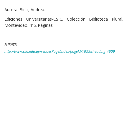
Cuerpo
Autora: Bielli, Andrea.
Ediciones Universitarias-CSIC. Colección Biblioteca Plural.
Montevideo. 412 Páginas.
FUENTE:
http://www.csic.edu.uy/renderPage/index/pageId/1033#heading_4909