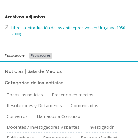
Archivos adjuntos
Libro La introducción de los antidepresivos en Uruguay (1950-
2000)
Publicado en:
Publicaciones
Publicado el
Martes 19 Junio, 2012
Noticias | Sala de Medios
Categorías de las noticias
Todas las noticias
Presencia en medios
Resoluciones y Dictámenes
Comunicados
Convenios
Llamados a Concurso
Docentes / Investigadores visitantes
Investigación
Publicaciones
Convocatorias
Beca de Movilidad