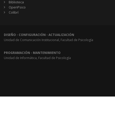
Biblioteca
OpenPsico
Colibrí
DISEÑO - CONFIGURACIÓN - ACTUALIZACIÓN
Unidad de Comunicación Institucional, Facultad de Psicología
PROGRAMACIÓN - MANTENIMIENTO
Unidad de Informática, Facultad de Psicología