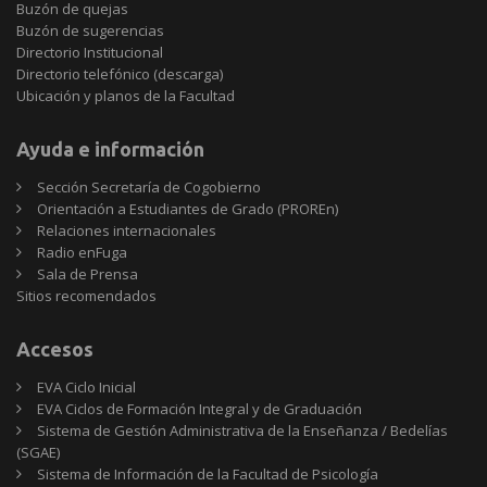
Buzón de quejas
Buzón de sugerencias
Directorio Institucional
Directorio telefónico (descarga)
Ubicación y planos de la Facultad
Ayuda e información
Sección Secretaría de Cogobierno
Orientación a Estudiantes de Grado (PROREn)
Relaciones internacionales
Radio enFuga
Sala de Prensa
Sitios
Sitios recomendados
recomendados
Accesos
EVA Ciclo Inicial
EVA Ciclos de Formación Integral y de Graduación
Sistema de Gestión Administrativa de la Enseñanza / Bedelías
(SGAE)
Sistema de Información de la Facultad de Psicología