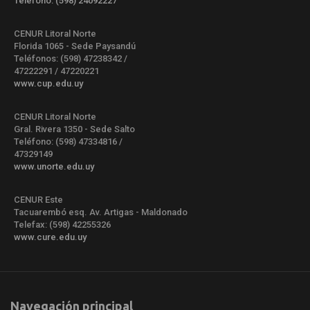
Teléfono: (598) 24092227
CENUR Litoral Norte
Florida 1065 - Sede Paysandú
Teléfonos: (598) 47238342 /
47222291 / 47220221
www.cup.edu.uy
CENUR Litoral Norte
Gral. Rivera 1350 - Sede Salto
Teléfono: (598) 47334816 /
47329149
www.unorte.edu.uy
CENUR Este
Tacuarembó esq. Av. Artigas - Maldonado
Telefax: (598) 42255326
www.cure.edu.uy
Navegación principal