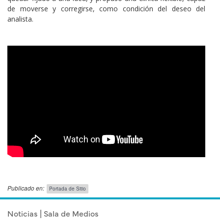
de moverse y corregirse, como condición del deseo del
analista.
Videos
Publicado en:
Portada de Sitio
Publicado el
Miércoles 21 Enero, 2026
Noticias | Sala de Medios