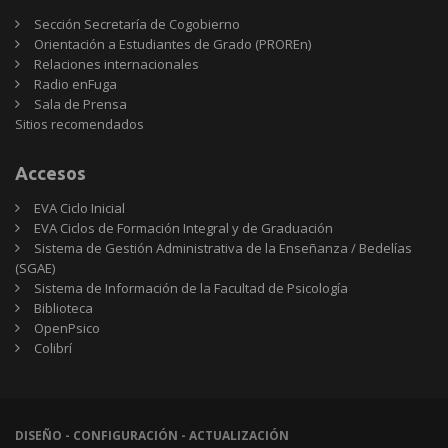
Sección Secretaría de Cogobierno
Orientación a Estudiantes de Grado (PROREn)
Relaciones internacionales
Radio enFuga
Sala de Prensa
Sitios
Sitios recomendados
recomendados
Accesos
EVA Ciclo Inicial
EVA Ciclos de Formación Integral y de Graduación
Sistema de Gestión Administrativa de la Enseñanza / Bedelías
(SGAE)
Sistema de Información de la Facultad de Psicología
Biblioteca
OpenPsico
Colibrí
DISEÑO - CONFIGURACIÓN - ACTUALIZACIÓN