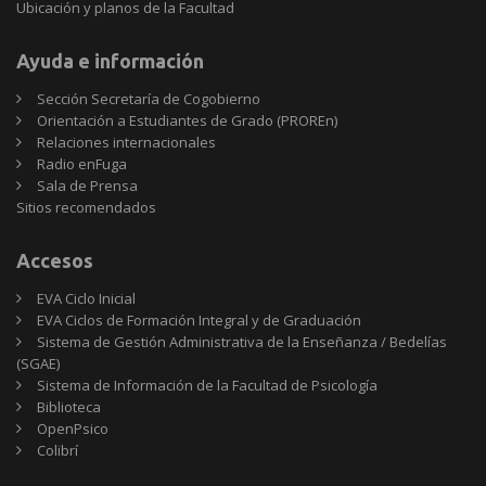
Ubicación y planos de la Facultad
Ayuda e información
Sección Secretaría de Cogobierno
Orientación a Estudiantes de Grado (PROREn)
Relaciones internacionales
Radio enFuga
Sala de Prensa
Sitios
Sitios recomendados
recomendados
Accesos
EVA Ciclo Inicial
EVA Ciclos de Formación Integral y de Graduación
Sistema de Gestión Administrativa de la Enseñanza / Bedelías
(SGAE)
Sistema de Información de la Facultad de Psicología
Biblioteca
OpenPsico
Colibrí