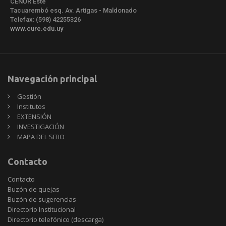
CENUR Este
Tacuarembó esq. Av. Artigas - Maldonado
Telefax: (598) 42255326
www.cure.edu.uy
Navegación principal
Gestión
Institutos
EXTENSIÓN
INVESTIGACIÓN
MAPA DEL SITIO
Contacto
Contacto
Buzón de quejas
Buzón de sugerencias
Directorio Institucional
Directorio telefónico (descarga)