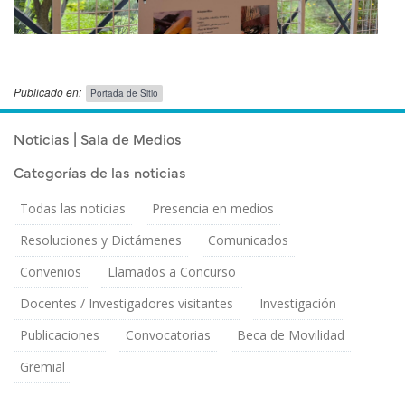
Publicado en:
Portada de Sitio
Publicado el
Martes 21 Abril, 2026
Noticias | Sala de Medios
Categorías de las noticias
Todas las noticias
Presencia en medios
Resoluciones y Dictámenes
Comunicados
Convenios
Llamados a Concurso
Docentes / Investigadores visitantes
Investigación
Publicaciones
Convocatorias
Beca de Movilidad
Gremial