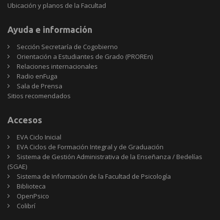
Ubicación y planos de la Facultad
Ayuda e información
Sección Secretaría de Cogobierno
Orientación a Estudiantes de Grado (PROREn)
Relaciones internacionales
Radio enFuga
Sala de Prensa
Sitios
Sitios recomendados
recomendados
Accesos
EVA Ciclo Inicial
EVA Ciclos de Formación Integral y de Graduación
Sistema de Gestión Administrativa de la Enseñanza / Bedelías
(SGAE)
Sistema de Información de la Facultad de Psicología
Biblioteca
OpenPsico
Colibrí