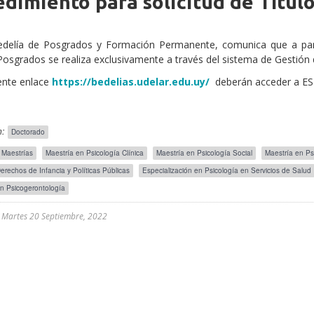
dimiento para solicitud de Títul
edelía de Posgrados y Formación Permanente, comunica que a parti
 Posgrados se realiza exclusivamente a través del sistema de Gestión
iente enlace
https://bedelias.udelar.edu.uy/
deberán acceder a EST
:
Doctorado
Maestrías
Maestría en Psicología Clínica
Maestría en Psicología Social
Maestría en Ps
erechos de Infancia y Políticas Públicas
Especialización en Psicología en Servicios de Salud
/avisos
n Psicogerontología
l
Martes 20 Septiembre, 2022