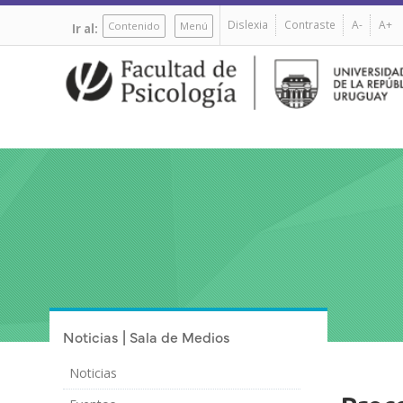
Pasar
Dislexia
Contraste
A-
A+
al
Contenido
Menú
Ir al:
contenido
principal
Noticias | Sala de Medios
Noticias