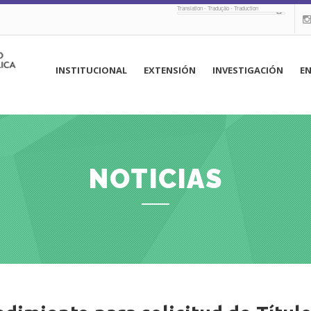
Translation - Tradução - Traduction
navegación
INSTITUCIONAL
EXTENSIÓN
INVESTIGACIÓN
E
principal
NOTICIAS