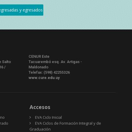
CENUR Este
e Salto
Tacuarembó esq. Av. Artigas -
16 /
Maldonado
Telefax: (598) 42255326
www.cure.edu.uy
Accesos
rno
EVA Ciclo Inicial
Grado
EVA Ciclos de Formación Integral y de
Graduación