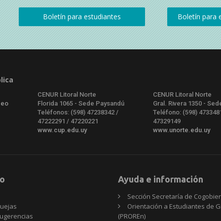
lica
CENUR Litoral Norte
CENUR Litoral Norte
deo
Florida 1065 - Sede Paysandú
Gral. Rivera 1350 - Sed
Teléfonos: (598) 47238342 /
Teléfono: (598) 473348
47222291 / 47220221
47329149
www.cup.edu.uy
www.unorte.edu.uy
o
Ayuda e información
Sección Secretaría de Cogobie
uejas
Orientación a Estudiantes de 
ugerencias
(PROREn)