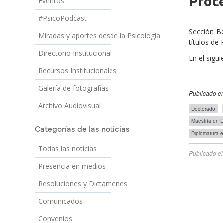
Proce
Eventos
Cuerpo
#PsicoPodcast
Sección B
Miradas y aportes desde la Psicología
títulos de
Directorio Institucional
En el sigu
Recursos Institucionales
Galería de fotografías
Publicado en
Archivo Audiovisual
Etiquetas
Doctorado
para
Maestría en D
comunicados
Categorías de las noticias
-
Diplomatura e
posgrado
Todas las noticias
Publicado e
Presencia en medios
Resoluciones y Dictámenes
Comunicados
Convenios