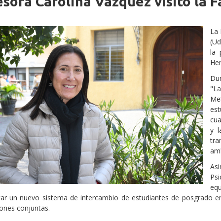
sora Carolina Vázquez visitó la F
iche
La 
(Ud
la 
Her
Dur
"L
Me
est
cua
y l
tra
amb
Asi
Psi
equ
ar un nuevo sistema de intercambio de estudiantes de posgrado en
iones conjuntas.