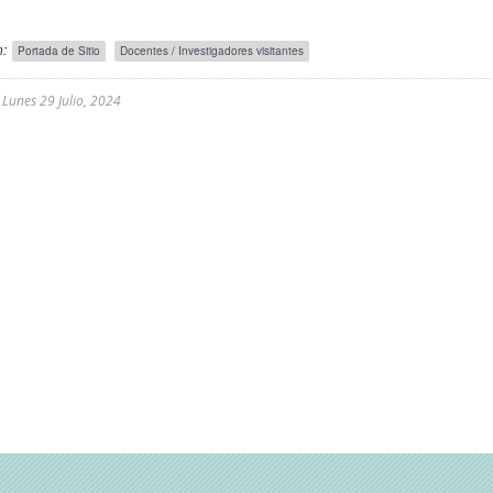
:
Portada de Sitio
Docentes / Investigadores visitantes
l
Lunes 29 Julio, 2024