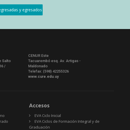
CENUR Este
e Salto
Tacuarembó esq. Av. Artigas -
16 /
Maldonado
Telefax: (598) 42255326
www.cure.edu.uy
Accesos
rno
EVA Ciclo Inicial
Grado
EVA Ciclos de Formación Integral y de
Graduación