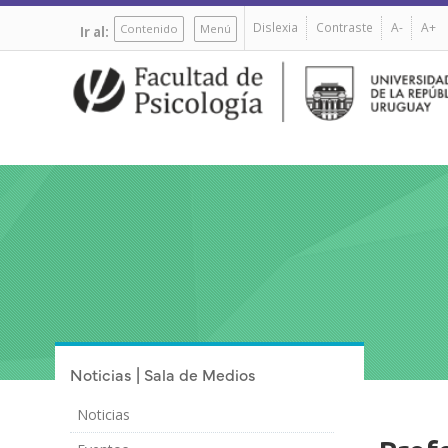
Pasar
Dislexia
Contraste
A-
A+
al
Contenido
Menú
Ir al:
contenido
principal
Noticias | Sala de Medios
Noticias