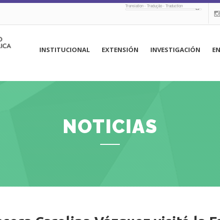
Translation - Tradução - Traduction
navegación
INSTITUCIONAL
EXTENSIÓN
INVESTIGACIÓN
E
principal
NOTICIAS