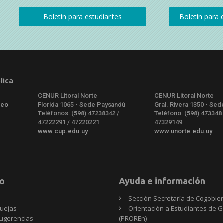
lica
CENUR Litoral Norte
CENUR Litoral Norte
deo
Florida 1065 - Sede Paysandú
Gral. Rivera 1350 - Sed
Teléfonos: (598) 47238342 /
Teléfono: (598) 473348
47222291 / 47220221
47329149
www.cup.edu.uy
www.unorte.edu.uy
o
Ayuda e información
Sección Secretaría de Cogobie
uejas
Orientación a Estudiantes de 
ugerencias
(PROREn)