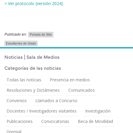
> Ver protocolo (versión 2024)
Publicado en:
Portada de Sitio
Público
Estudiantes de Grado
Objetivo
Publicado el
Lunes 15 Junio, 2020
Noticias | Sala de Medios
Categorías de las noticias
Todas las noticias
Presencia en medios
Resoluciones y Dictámenes
Comunicados
Convenios
Llamados a Concurso
Docentes / Investigadores visitantes
Investigación
Publicaciones
Convocatorias
Beca de Movilidad
Gremial