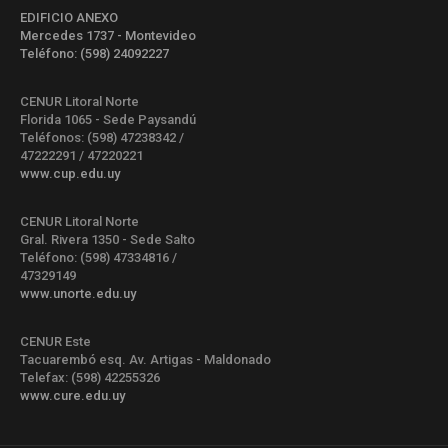
EDIFICIO ANEXO
Mercedes 1737 - Montevideo
Teléfono: (598) 24092227
CENUR Litoral Norte
Florida 1065 - Sede Paysandú
Teléfonos: (598) 47238342 /
47222291 / 47220221
www.cup.edu.uy
CENUR Litoral Norte
Gral. Rivera 1350 - Sede Salto
Teléfono: (598) 47334816 /
47329149
www.unorte.edu.uy
CENUR Este
Tacuarembó esq. Av. Artigas - Maldonado
Telefax: (598) 42255326
www.cure.edu.uy