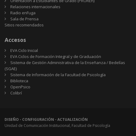
Orientación a Estudiantes de Grado (PROREn)
Relaciones internacionales
Radio enFuga
Sala de Prensa
Sitios
Sitios recomendados
recomendados
Accesos
EVA Ciclo Inicial
EVA Ciclos de Formación Integral y de Graduación
Sistema de Gestión Administrativa de la Enseñanza / Bedelías
(SGAE)
Sistema de Información de la Facultad de Psicología
Biblioteca
OpenPsico
Colibrí
DISEÑO - CONFIGURACIÓN - ACTUALIZACIÓN
Unidad de Comunicación Institucional, Facultad de Psicología