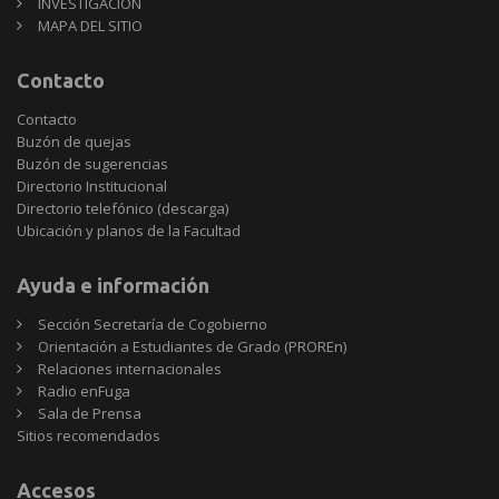
INVESTIGACIÓN
MAPA DEL SITIO
Contacto
Contacto
Buzón de quejas
Buzón de sugerencias
Directorio Institucional
Directorio telefónico (descarga)
Ubicación y planos de la Facultad
Ayuda e información
Sección Secretaría de Cogobierno
Orientación a Estudiantes de Grado (PROREn)
Relaciones internacionales
Radio enFuga
Sala de Prensa
Sitios
Sitios recomendados
recomendados
Accesos