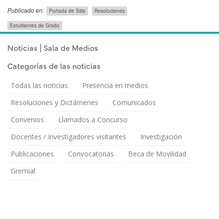
Publicado en:
Portada de Sitio
Resoluciones
Público
Estudiantes de Grado
Objetivo
Publicado el
Martes 30 Septiembre, 2025
Noticias | Sala de Medios
Categorías de las noticias
Todas las noticias
Presencia en medios
Resoluciones y Dictámenes
Comunicados
Convenios
Llamados a Concurso
Docentes / Investigadores visitantes
Investigación
Publicaciones
Convocatorias
Beca de Movilidad
Gremial