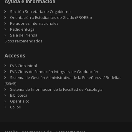
Ayuda e información
Sección Secretaría de Cogobierno
Orientación a Estudiantes de Grado (PROREn)
Relaciones internacionales
Radio enFuga
Sala de Prensa
Sitios
Sitios recomendados
recomendados
Accesos
EVA Ciclo Inicial
EVA Ciclos de Formación Integral y de Graduación
Sistema de Gestión Administrativa de la Enseñanza / Bedelías
(SGAE)
Sistema de Información de la Facultad de Psicología
Biblioteca
OpenPsico
Colibrí