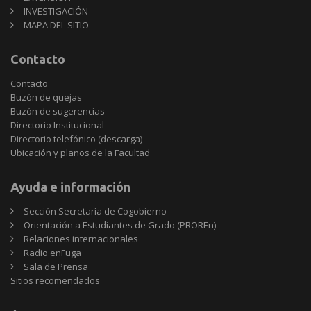
INVESTIGACIÓN
MAPA DEL SITIO
Contacto
Contacto
Buzón de quejas
Buzón de sugerencias
Directorio Institucional
Directorio telefónico (descarga)
Ubicación y planos de la Facultad
Ayuda e información
Sección Secretaría de Cogobierno
Orientación a Estudiantes de Grado (PROREn)
Relaciones internacionales
Radio enFuga
Sala de Prensa
Sitios
Sitios recomendados
recomendados