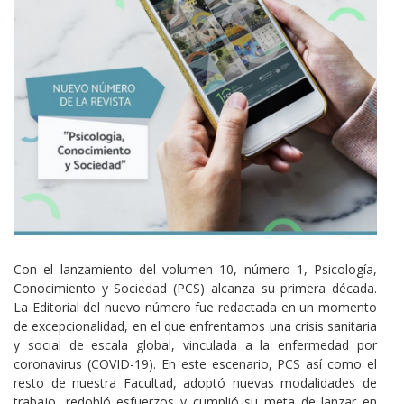
Cuerpo
Con el lanzamiento del volumen 10, número 1, Psicología,
Conocimiento y Sociedad (PCS) alcanza su primera década.
La Editorial del nuevo número fue redactada en un momento
de excepcionalidad, en el que enfrentamos una crisis sanitaria
y social de escala global, vinculada a la enfermedad por
coronavirus (COVID-19). En este escenario, PCS así como el
resto de nuestra Facultad, adoptó nuevas modalidades de
trabajo, redobló esfuerzos y cumplió su meta de lanzar en