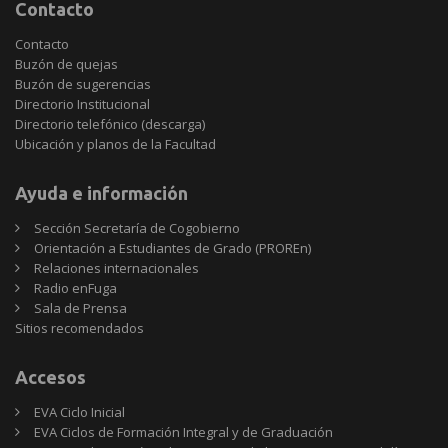
Contacto
Contacto
Buzón de quejas
Buzón de sugerencias
Directorio Institucional
Directorio telefónico (descarga)
Ubicación y planos de la Facultad
Ayuda e información
Sección Secretaría de Cogobierno
Orientación a Estudiantes de Grado (PROREn)
Relaciones internacionales
Radio enFuga
Sala de Prensa
Sitios
Sitios recomendados
recomendados
Accesos
EVA Ciclo Inicial
EVA Ciclos de Formación Integral y de Graduación