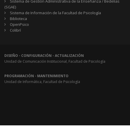
Sistema de Gestión Administrativa de la Enseñanza / Bedelías
(SGAE)
Sistema de Información de la Facultad de Psicología
Biblioteca
OpenPsico
Colibrí
DISEÑO - CONFIGURACIÓN - ACTUALIZACIÓN
Unidad de Comunicación Institucional, Facultad de Psicología
PROGRAMACIÓN - MANTENIMIENTO
Unidad de Informática, Facultad de Psicología