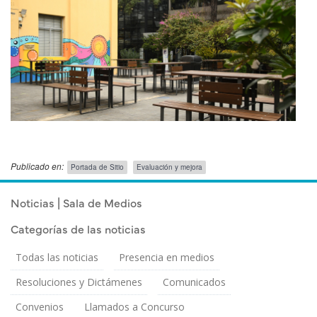
Publicado en:
Portada de Sitio
Evaluación y mejora
Publicado el
Lunes 18 Agosto, 2025
Noticias | Sala de Medios
Categorías de las noticias
Todas las noticias
Presencia en medios
Resoluciones y Dictámenes
Comunicados
Convenios
Llamados a Concurso