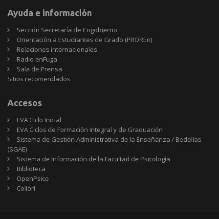
Ayuda e información
Sección Secretaría de Cogobierno
Orientación a Estudiantes de Grado (PROREn)
Relaciones internacionales
Radio enFuga
Sala de Prensa
Sitios
Sitios recomendados
recomendados
Accesos
EVA Ciclo Inicial
EVA Ciclos de Formación Integral y de Graduación
Sistema de Gestión Administrativa de la Enseñanza / Bedelías
(SGAE)
Sistema de Información de la Facultad de Psicología
Biblioteca
OpenPsico
Colibrí