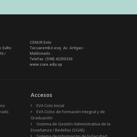
CENUR Este
e Salto
Tacuarembó esq. Av. Artigas -
16 /
Maldonado
Telefax: (598) 42255326
www.cure.edu.uy
Accesos
rno
EVA Ciclo Inicial
Grado
EVA Ciclos de Formación Integral y de
Graduación
Sistema de Gestión Administrativa de la
Enseñanza / Bedelías (SGAE)
Sistema de Información de la Facultad