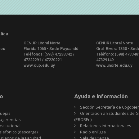
lica
CENUR Litoral Norte
CENUR Litoral Norte
deo
Florida 1065 - Sede Paysandú
Gral. Rivera 1350 - Sed
Teléfonos: (598) 47238342 /
Teléfono: (598) 473348
47222291 / 47220221
47329149
www.cup.edu.uy
www.unorte.edu.uy
o
Ayuda e información
Sección Secretaría de Cogobie
uejas
Orientación a Estudiantes de 
ugerencias
(PROREn)
nstitucional
Relaciones internacionales
telefónico (descarga)
Radio enFuga
 planos de la Facultad
Sala de Prensa