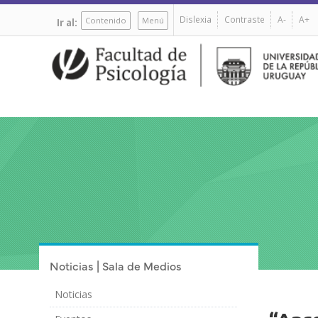
Pasar
Dislexia
Contraste
A-
A+
al
Contenido
Menú
Ir al:
contenido
principal
Noticias | Sala de Medios
Noticias