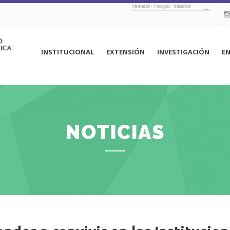
Translation - Tradução - Traduction
navegación
INSTITUCIONAL
EXTENSIÓN
INVESTIGACIÓN
E
principal
NOTICIAS