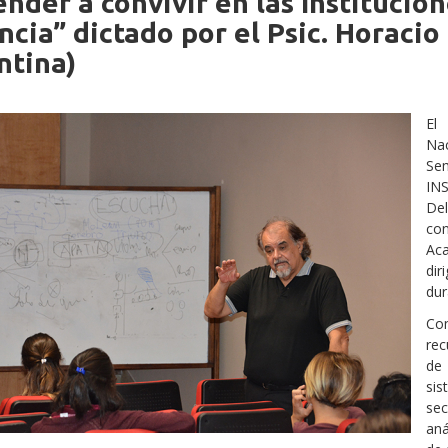
nder a convivir en las Institucion
iche
ncia” dictado por el Psic. Horaci
ntina)
El
Na
Se
IN
De
co
Aca
dir
dur
Com
rec
de
si
sec
aná