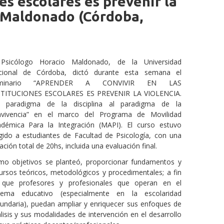
es escolares es prevenir la
o Maldonado (Córdoba,
 Psicólogo Horacio Maldonado, de la Universidad
cional de Córdoba, dictó durante esta semana el
minario “APRENDER A CONVIVIR EN LAS
STITUCIONES ESCOLARES ES PREVENIR LA VIOLENCIA.
l paradigma de la disciplina al paradigma de la
nvivencia” en el marco del Programa de Movilidad
démica Para la Integración (MAPI). El curso estuvo
igido a estudiantes de Facultad de Psicología, con una
ación total de 20hs, incluida una evaluación final.
o objetivos se planteó, proporcionar fundamentos y
ursos teóricos, metodológicos y procedimentales; a fin
 que profesores y profesionales que operan en el
stema educativo (especialmente en la escolaridad
undaria), puedan ampliar y enriquecer sus enfoques de
lisis y sus modalidades de intervención en el desarrollo