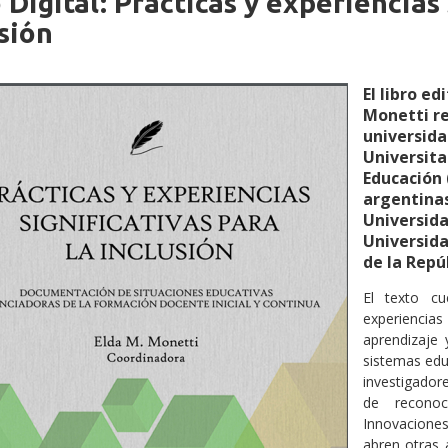
 Digital: Prácticas y experiencias 
iche
sión
El libro e
Monetti re
universida
Universita
Educación 
argentinas
Universida
Universida
de la Repú
El texto cu
experienci
aprendizaje 
sistemas edu
investigador
de reconoc
Innovaciones
abren otras 