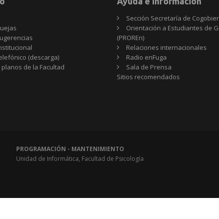
o
Ayuda e información
Sección Secretaría de Cogobie
uejas
Orientación a Estudiantes de 
ugerencias
(PROREn)
nstitucional
Relaciones internacionales
telefónico (descarga)
Radio enFuga
 planos de la Facultad
Sala de Prensa
Sitios
Sitios recomendados
recomendados
PROGRAMACIÓN - MANTENIMIENTO
Unidad de Informática, Facultad de Psicología