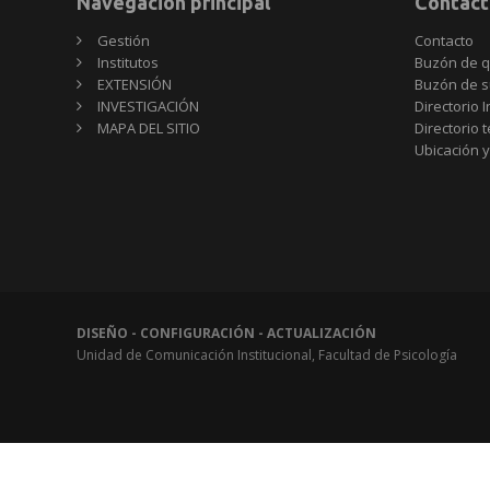
Navegación principal
Contact
Gestión
Contacto
Institutos
Buzón de q
EXTENSIÓN
Buzón de s
INVESTIGACIÓN
Directorio I
MAPA DEL SITIO
Directorio 
Ubicación y
DISEÑO - CONFIGURACIÓN - ACTUALIZACIÓN
Unidad de Comunicación Institucional, Facultad de Psicología