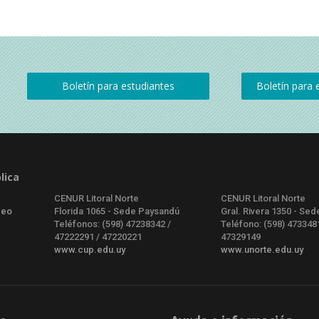
lica
CENUR Litoral Norte
CENUR Litoral Norte
deo
Florida 1065 - Sede Paysandú
Gral. Rivera 1350 - Sed
Teléfonos: (598) 47238342 /
Teléfono: (598) 473348
47222291 / 47220221
47329149
www.cup.edu.uy
www.unorte.edu.uy