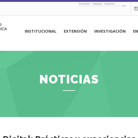
Translation - Tradução - Traduction
navegación
INSTITUCIONAL
EXTENSIÓN
INVESTIGACIÓN
E
principal
NOTICIAS