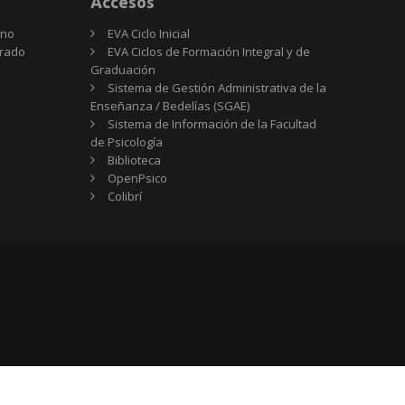
Accesos
rno
EVA Ciclo Inicial
Grado
EVA Ciclos de Formación Integral y de
Graduación
Sistema de Gestión Administrativa de la
Enseñanza / Bedelías (SGAE)
Sistema de Información de la Facultad
de Psicología
Biblioteca
OpenPsico
Colibrí