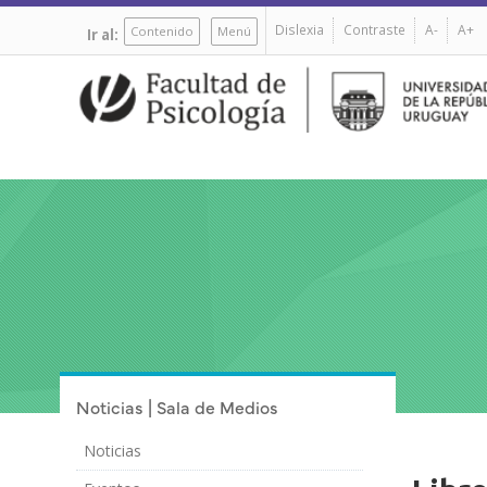
Pasar
Dislexia
Contraste
A-
A+
al
Contenido
Menú
Ir al:
contenido
principal
Noticias | Sala de Medios
Noticias