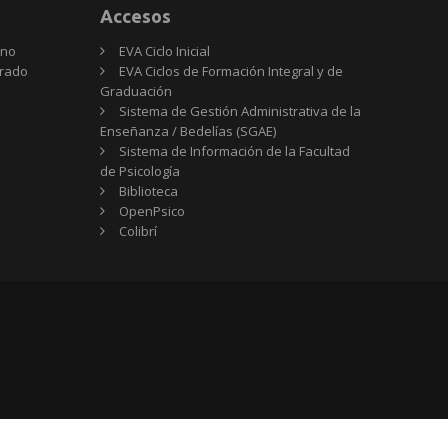
Accesos
rno
EVA Ciclo Inicial
Grado
EVA Ciclos de Formación Integral y de
Graduación
Sistema de Gestión Administrativa de la
Enseñanza / Bedelías (SGAE)
Sistema de Información de la Facultad
de Psicología
Biblioteca
OpenPsico
Colibrí