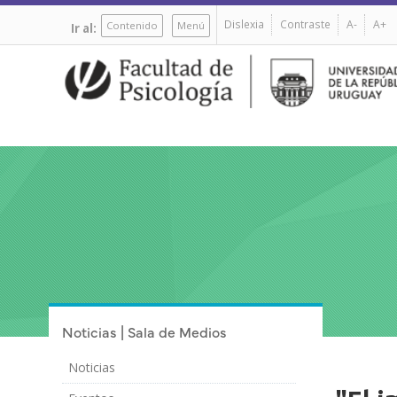
Pasar
Dislexia
Contraste
A-
A+
al
Contenido
Menú
Ir al:
contenido
principal
Noticias | Sala de Medios
Noticias