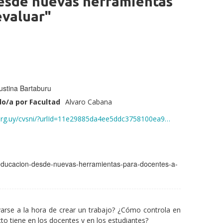
 desde nuevas herramientas
evaluar"
ustina Bartaburu
o/a por Facultad
Alvaro Cabana
i.org.uy/cvsni/?urlId=11e29885da4ee5ddc3758100ea9…
la-educacion-desde-nuevas-herramientas-para-docentes-a-
poyarse a la hora de crear un trabajo? ¿Cómo controla en
to tiene en los docentes y en los estudiantes?