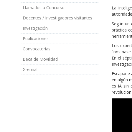
Llamados a Concurso
La intelig
autoridade
Docentes / Investigadores visitantes
Según un e
Investigación
práctica c
herramient
Publicaciones
Los expert
Convocatorias
"nos pase 
En el sépt
Beca de Movilidad
Investigac
Gremial
Escaparle 
en algún m
es IA sin 
revolucio
Videos