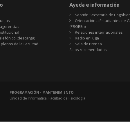
o
Ayuda e información
Sección Secretaría de Cogobie
uejas
Orientación a Estudiantes de 
ugerencias
(PROREn)
nstitucional
Relaciones internacionales
telefónico (descarga)
Radio enFuga
 planos de la Facultad
Sala de Prensa
Sitios
Sitios recomendados
recomendados
PROGRAMACIÓN - MANTENIMIENTO
Unidad de Informática, Facultad de Psicología