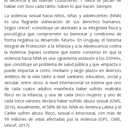
la decencia y las buenas costumbres. Y hasta se jactan de
hablar con Dios cada tanto. Saben lo que hacen. Siempre.
La violencia sexual hacia niños, niñas y adolescentes (NNA)
es una flagrante vulneración de sus derechos humanos.
Según Unicef, «constituye un atentado a su integridad física y
psicológica que compromete su bienestar y condiciona de
forma negativa su desarrollo futuro». En Uruguay, el Sistema
Integral de Protección a la Infancia y a la Adolescencia contra
la Violencia (Sipiav) sostiene que existe consenso en que la
violencia hacia NNA es una «gravísima violación a los DDHH»,
que constituye un problema de salud pública y que «impacta o
puede impactar a corto, mediano y largo plazo» en diversos
ámbitos de la vida tanto a nivel sanitario, educativo, social y
vincular, entre otros. A nivel internacional se estima que uno
de cada cuatro adultos manifiesta haber sufrido maltrato
físico en la infancia, y una de cada cinco mujeres y uno de
cada trece varones declara haber sufrido abuso sexual (OMS,
2016). Anualmente, el 58% de los NNA en América Latina y el
Caribe sufren abuso físico, sexual o emocional, con más de
99 millones de vidas afectadas por la violencia (OPS, OMS,
Unicef, 2017).