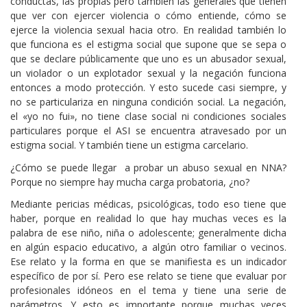
conductas, las propias pero también las generales que tienen
que ver con ejercer violencia o cómo entiende, cómo se
ejerce la violencia sexual hacia otro. En realidad también lo
que funciona es el estigma social que supone que se sepa o
que se declare públicamente que uno es un abusador sexual,
un violador o un explotador sexual y la negación funciona
entonces a modo protección. Y esto sucede casi siempre, y
no se particulariza en ninguna condición social. La negación,
el «yo no fui», no tiene clase social ni condiciones sociales
particulares porque el ASI se encuentra atravesado por un
estigma social. Y también tiene un estigma carcelario.
¿Cómo se puede llegar a probar un abuso sexual en NNA?
Porque no siempre hay mucha carga probatoria, ¿no?
Mediante pericias médicas, psicológicas, todo eso tiene que
haber, porque en realidad lo que hay muchas veces es la
palabra de ese niño, niña o adolescente; generalmente dicha
en algún espacio educativo, a algún otro familiar o vecinos.
Ese relato y la forma en que se manifiesta es un indicador
específico de por sí. Pero ese relato se tiene que evaluar por
profesionales idóneos en el tema y tiene una serie de
parámetros. Y esto es importante porque muchas veces