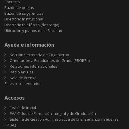
Contacto
Buzón de quejas
Buzón de sugerencias
Directorio Institucional
Directorio telefónico (descarga)
Ubicación y planos de la Facultad
Ayuda e información
Sección Secretaría de Cogobierno
Orientación a Estudiantes de Grado (PROREn)
Relaciones internacionales
Radio enFuga
Sala de Prensa
Sitios
Sitios recomendados
recomendados
Accesos
EVA Ciclo Inicial
EVA Ciclos de Formación Integral y de Graduación
Sistema de Gestión Administrativa de la Enseñanza / Bedelías
(SGAE)