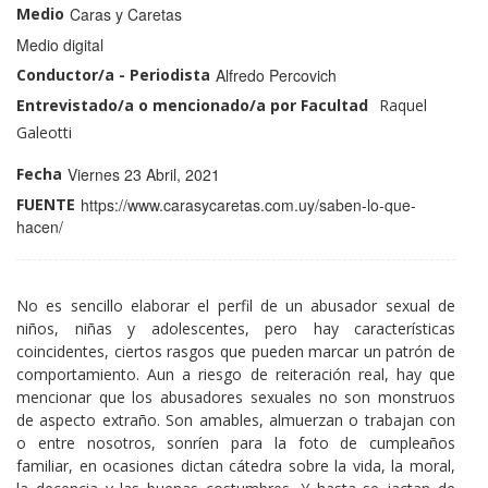
Medio
Caras y Caretas
Medio
Medio digital
Conductor/a - Periodista
Alfredo Percovich
Entrevistado/a o mencionado/a por Facultad
Perfil
Nombre
Raquel
Docentes
y
Galeotti
profiles
Apellido:
Fecha
Viernes 23 Abril, 2021
FUENTE
https://www.carasycaretas.com.uy/saben-lo-que-
hacen/
No es sencillo elaborar el perfil de un abusador sexual de
niños, niñas y adolescentes, pero hay características
coincidentes, ciertos rasgos que pueden marcar un patrón de
comportamiento. Aun a riesgo de reiteración real, hay que
mencionar que los abusadores sexuales no son monstruos
de aspecto extraño. Son amables, almuerzan o trabajan con
o entre nosotros, sonríen para la foto de cumpleaños
familiar, en ocasiones dictan cátedra sobre la vida, la moral,