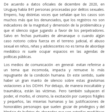
De acuerdo a datos oficiales de diciembre de 2020, en
Uruguay había 841 personas procesadas por delitos sexuales.
Empero, hay distintas voces que señalan que los casos son
muchos más que los denunciados, que los registros no son
indicadores de la magnitud y dimensión de la problemática y
que el silencio sigue jugando a favor de los perpetradores.
Salvo en fechas puntuales de almanaque o cuando algún
caso notorio cobra fuerza en el terreno judicial, el abuso
sexual en niños, niñas y adolescentes no es tema de abordaje
mediático ni suele ocupar espacios en las agendas de
políticas públicas.
Los medios de comunicación -en general- evitan referirse a
un tema que incomoda, impacta y remueve lo más
repugnante de la condición humana. En este sentido, suele
haber un gran manto de silencio sobre estas gravísimas
violaciones a los DDHH. Por debajo, de manera inocultable y
traumática, están las víctimas. Pero también subyacen el
poder, el morbo, el cinismo, la excitación por cuerpos frágiles
y pequeños, las miserias humanas y las justificaciones de
honorables personajes que suelen gozar de privilegios y del
blindaje de bufetes de abogados que son estrellas mediáticas