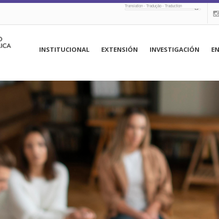
Translation - Tradução - Traduction
navegación
INSTITUCIONAL
EXTENSIÓN
INVESTIGACIÓN
E
principal