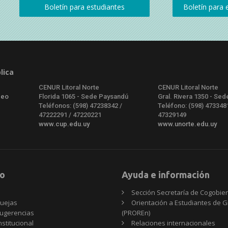
lica
CENUR Litoral Norte
CENUR Litoral Norte
deo
Florida 1065 - Sede Paysandú
Gral. Rivera 1350 - Sed
Teléfonos: (598) 47238342 /
Teléfono: (598) 473348
47222291 / 47220221
47329149
www.cup.edu.uy
www.unorte.edu.uy
o
Ayuda e información
Sección Secretaría de Cogobie
uejas
Orientación a Estudiantes de 
ugerencias
(PROREn)
nstitucional
Relaciones internacionales