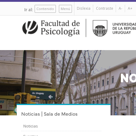
Pasar
Dislexia
Contraste
A-
A+
al
Contenido
Menú
Ir al:
contenido
principal
NO
Noticias | Sala de Medios
Noticias