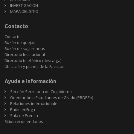
INVESTIGACIÓN
MAPA DEL SITIO
Contacto
Contacto
Buzón de quejas
Buzón de sugerencias
Directorio Institucional
Directorio telefónico (descarga)
Ubicación y planos de la Facultad
Ayuda e información
Sección Secretaría de Cogobierno
Orientación a Estudiantes de Grado (PROREn)
Relaciones internacionales
Radio enFuga
Sala de Prensa
Sitios
Sitios recomendados
recomendados