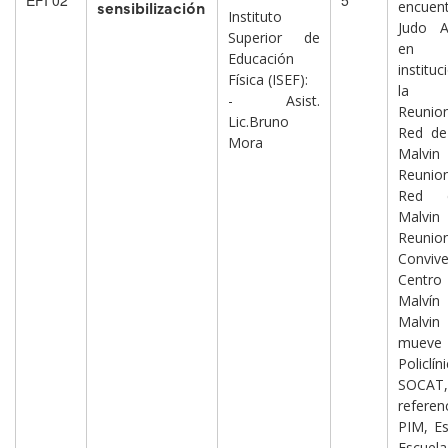
EFI 02
5
sensibilización
encue
Instituto
Judo A
Superior de
en
Educación
instit
Física (ISEF):
la 
- Asist.
Reunio
Lic.Bruno
Red de
Mora
Malvi
Reunio
Red e
Malvi
Reunio
Convive
Centro
Malví
Malvin
muev
Policlín
SOCAT
referen
PIM, E
Escu