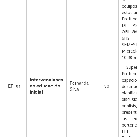
equi
estudi
Profund
DE AS
OBLIGA
6HS
SEMEST
Miérc
10.30 a
- Supe
Profund
Intervenciones
espacio
Fernanda
en educación
EFI 01
30
destina
Silva
inicial
planifi
discu
anális
presen
las ex
perten
EF