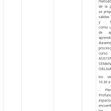
metodo
de la 
se prep
salida
y fun
como u
de a
aprendi
durant
proc
cur
ASISTE
SEMAN
OBLIG
los vi
10.30 a
- Ple
Profund
espa
encue
los di