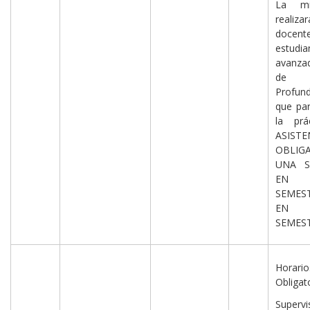
La m
realizar
doc
estudia
avanza
de
Profund
que par
la prá
ASISTE
OBLIG
UNA S
EN
SEMEST
EN
SEMEST
Horario
Obligat
Super