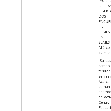
Profund
DE AS
OBLIG
DOS
ENCUE
EN
SEMEST
EN
SEMEST
Miérc
17.30 a
-Sal
campo. 
territ
se real
Acerca
comuni
acompa
en acti
Cen
Educaci