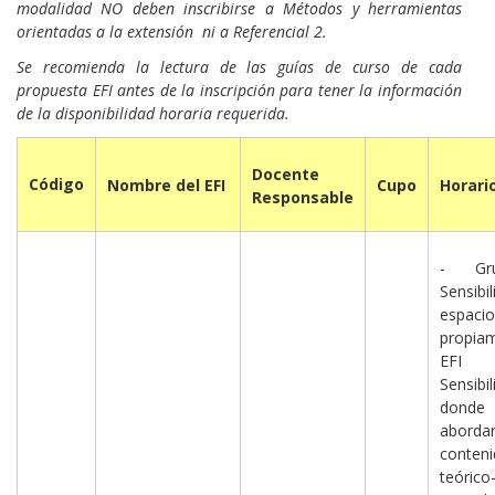
modalidad NO deben inscribirse a Métodos y herramientas
orientadas a la extensión ni a Referencial 2.
Se recomienda la lectura de las guías de curso de cada
propuesta EFI antes de la inscripción para tener la información
de la disponibilidad horaria requerida.
Docente
Código
Nombre del EFI
Cupo
Horari
Responsable
- Gr
Sensibil
espacio
propia
EF
Sensibil
don
aborda
conten
teórico