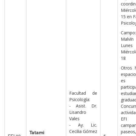
coordi
Miércol
15 en F
Psicolo
Camp
Malvín
Lun
Miércol
18
Otros 
espaci
es p
partic
Facultad de
estudi
Psicología:
graduac
- Asist. Dr.
Concur
Lisandro
activi
Vales
EF
- Ay. Lic.
campam
Cecilia Gómez
paseos
Tatami