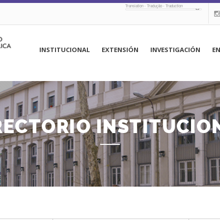
Translation - Tradução - Traduction
navegación
INSTITUCIONAL
EXTENSIÓN
INVESTIGACIÓN
E
principal
RECTORIO INSTITUCIO