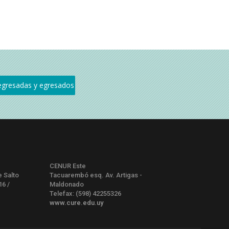
CENUR Este
e Salto
Tacuarembó esq. Av. Artigas -
16 /
Maldonado
Telefax: (598) 42255326
www.cure.edu.uy