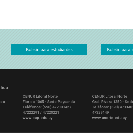
lica
CENUR Litoral Norte
CENUR Litoral Norte
deo
Florida 1065 - Sede Paysandú
Gral. Rivera 1350 - Sed
Teléfonos: (598) 47238342 /
Teléfono: (598) 473348
47222291 / 47220221
47329149
www.cup.edu.uy
www.unorte.edu.uy