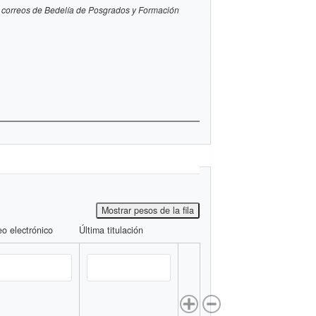
 los correos de Bedelía de Posgrados y Formación
Mostrar pesos de la fila
eo electrónico
Última titulación
Operations
encia
rreo electrónico
Última titulación