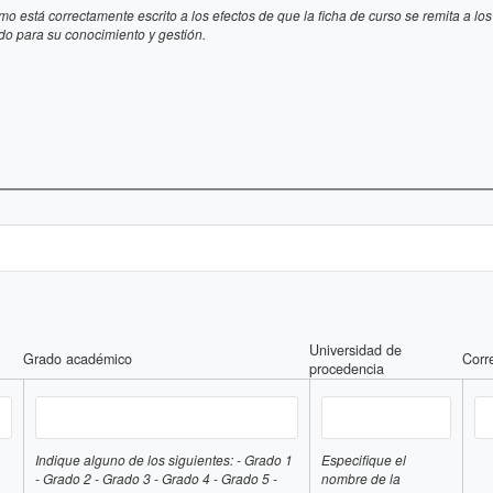
mismo está correctamente escrito a los efectos de que la ficha de curso se remita a
o para su conocimiento y gestión.
Universidad de
Grado académico
Corr
procedencia
cia
Grado académico
Universidad de proced
Co
Indique alguno de los siguientes: - Grado 1
Especifique el
- Grado 2 - Grado 3 - Grado 4 - Grado 5 -
nombre de la