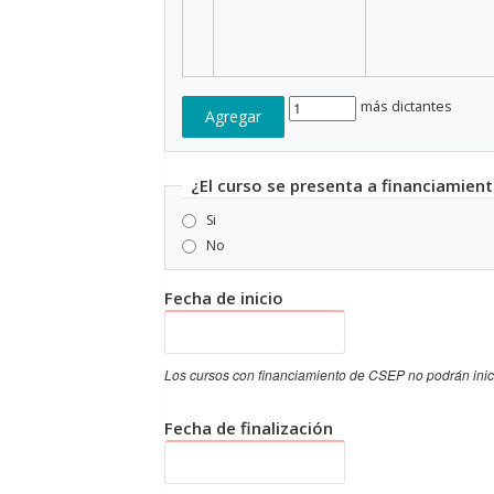
más dictantes
Agregar
más
¿El curso se presenta a financiamie
dictantes
Si
No
Fecha de inicio
Los cursos con financiamiento de CSEP no podrán inic
Fecha de finalización