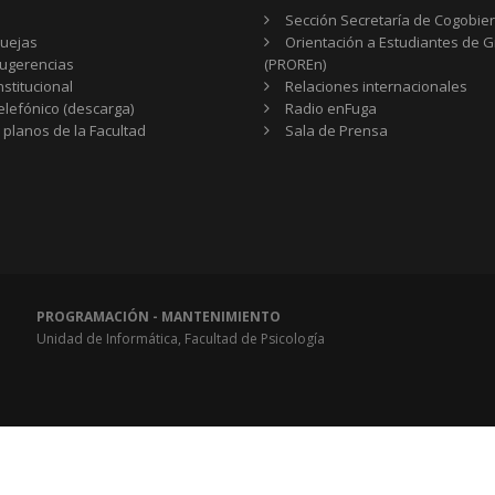
Sección Secretaría de Cogobie
uejas
Orientación a Estudiantes de 
ugerencias
(PROREn)
nstitucional
Relaciones internacionales
telefónico (descarga)
Radio enFuga
 planos de la Facultad
Sala de Prensa
PROGRAMACIÓN - MANTENIMIENTO
Unidad de Informática, Facultad de Psicología