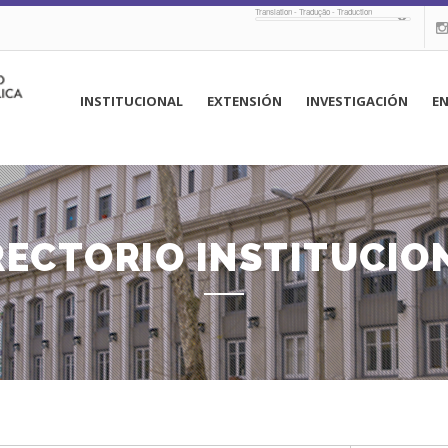
Translation - Tradução - Traduction
navegación
INSTITUCIONAL
EXTENSIÓN
INVESTIGACIÓN
E
principal
RECTORIO INSTITUCIO