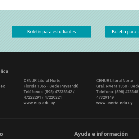
lica
CENUR Litoral Norte
CENUR Litoral Norte
deo
Florida 1065 - Sede Paysandú
Gral. Rivera 1350 - Sed
Teléfonos: (598) 47238342 /
Teléfono: (598) 473348
47222291 / 47220221
47329149
www.cup.edu.uy
www.unorte.edu.uy
o
Ayuda e información