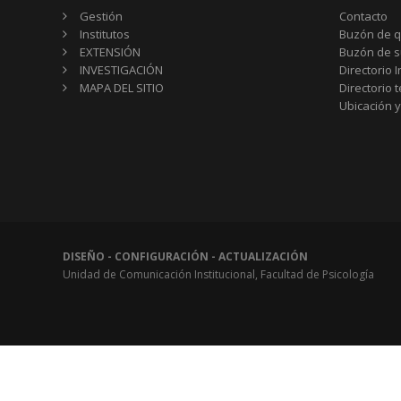
Gestión
Contacto
Institutos
Buzón de q
EXTENSIÓN
Buzón de s
INVESTIGACIÓN
Directorio I
MAPA DEL SITIO
Directorio 
Ubicación y
DISEÑO - CONFIGURACIÓN - ACTUALIZACIÓN
Unidad de Comunicación Institucional, Facultad de Psicología