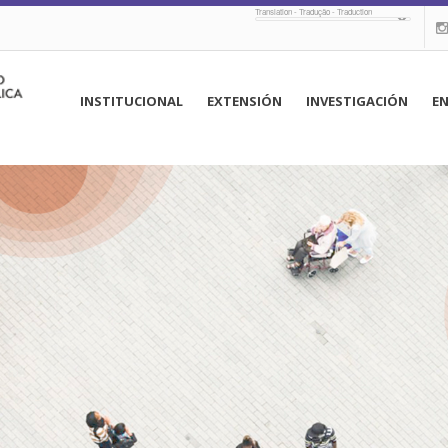
Translation - Tradução - Traduction
navegación
INSTITUCIONAL
EXTENSIÓN
INVESTIGACIÓN
E
principal