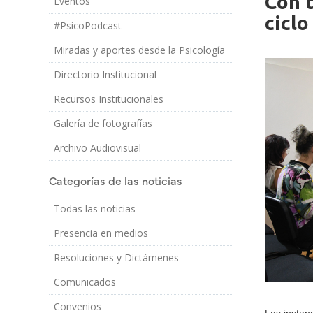
Con t
Eventos
Imagen/Af
Cuerpo
ciclo
#PsicoPodcast
Miradas y aportes desde la Psicología
Directorio Institucional
Recursos Institucionales
Galería de fotografías
Archivo Audiovisual
Categorías de las noticias
Todas las noticias
Presencia en medios
Resoluciones y Dictámenes
Comunicados
Convenios
Las instan