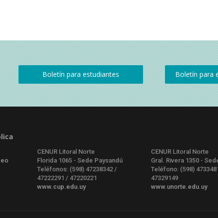
lica
CENUR Litoral Norte
CENUR Litoral Norte
deo
Florida 1065 - Sede Paysandú
Gral. Rivera 1350 - Sed
Teléfonos: (598) 47238342 /
Teléfono: (598) 473348
47222291 / 47220221
47329149
www.cup.edu.uy
www.unorte.edu.uy