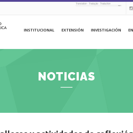
Translation - Tradução - Traduction
navegación
INSTITUCIONAL
EXTENSIÓN
INVESTIGACIÓN
E
principal
NOTICIAS