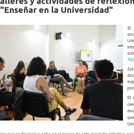
alleres y actividades de reflexió
iche
 "Enseñar en la Universidad"
El
en
Uni
in
es
Tej
Est
doc
esp
ped
El 
cie
doc
qui
Uni
cias que se llevaron a cabo en el marco de este proyecto colectivo, re