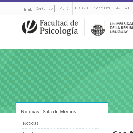
Pasar
Dislexia
Contraste
A-
A+
al
Contenido
Menú
Ir al:
contenido
principal
Noticias | Sala de Medios
Noticias