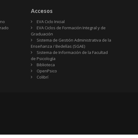
Accesos
rno
EVA Ciclo Inicial
Grado
EVA Ciclos de Formación Integral y de
Graduación
Sistema de Gestión Administrativa de la
Enseñanza / Bedelías (SGAE)
Sistema de Información de la Facultad
de Psicología
Biblioteca
OpenPsico
Colibrí