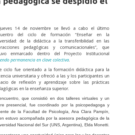
n pedagógica se despidió el
 jueves 14 de noviembre se llevó a cabo el último
cuentro del ciclo de formación “Enseñar en la
versidad: de la didáctica a la transferibilidad en las
teracciones pedagógicas y comunicacionales”, que
tuvo enmarcado dentro del Proyecto Institucional
iendo permanencia en clave colectiva
.
e ciclo fue orientado a la formación didáctica para la
encia universitaria y ofreció a las y los participantes un
acio de reflexión y aprendizaje sobre las prácticas
agógicas en la enseñanza superior.
encuentro, que consistió en dos talleres virtuales y un
rre presencial, fue coordinado por la psicopedagoga y
ente de la Facultad de Psicología, Ana Clara Pampín,
en estuvo acompañada por la asesora pedagógica de la
versidad Nacional del Sur (UNS, Argentina), Elda Monetti.
presentaron una oportunidad única para las y los docentes