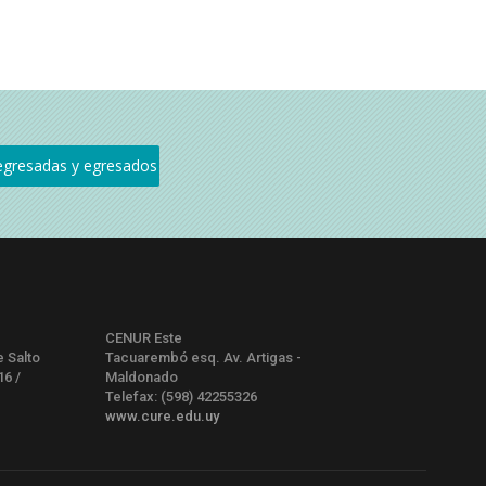
CENUR Este
e Salto
Tacuarembó esq. Av. Artigas -
16 /
Maldonado
Telefax: (598) 42255326
www.cure.edu.uy