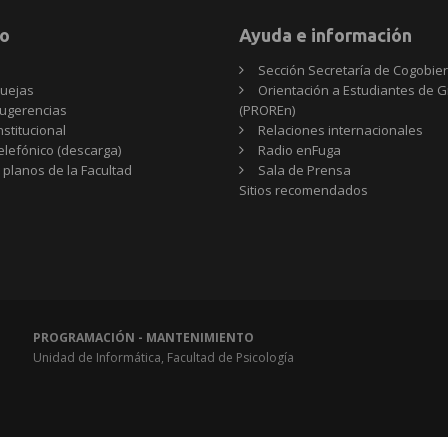
o
Ayuda e información
Sección Secretaría de Cogobie
uejas
Orientación a Estudiantes de 
ugerencias
(PROREn)
nstitucional
Relaciones internacionales
telefónico (descarga)
Radio enFuga
 planos de la Facultad
Sala de Prensa
Sitios
Sitios recomendados
recomendados
PROGRAMACIÓN - MANTENIMIENTO
Unidad de Informática, Facultad de Psicología