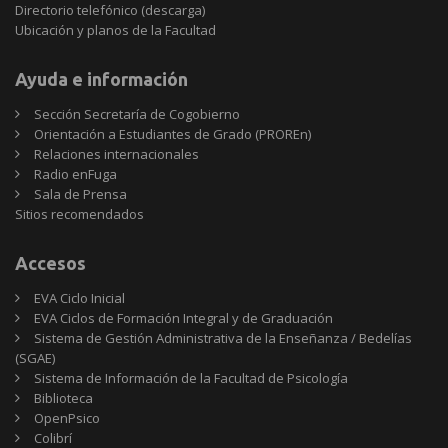
Directorio telefónico (descarga)
Ubicación y planos de la Facultad
Ayuda e información
Sección Secretaría de Cogobierno
Orientación a Estudiantes de Grado (PROREn)
Relaciones internacionales
Radio enFuga
Sala de Prensa
Sitios
Sitios recomendados
recomendados
Accesos
EVA Ciclo Inicial
EVA Ciclos de Formación Integral y de Graduación
Sistema de Gestión Administrativa de la Enseñanza / Bedelías
(SGAE)
Sistema de Información de la Facultad de Psicología
Biblioteca
OpenPsico
Colibrí