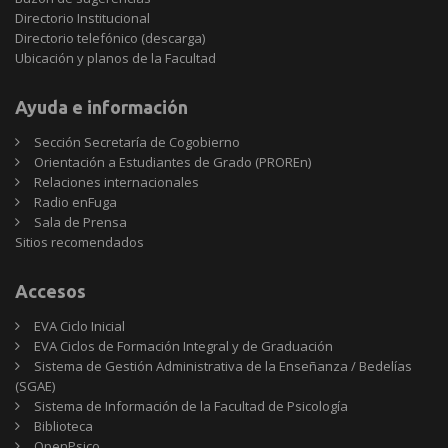
Directorio Institucional
Directorio telefónico (descarga)
Ubicación y planos de la Facultad
Ayuda e información
Sección Secretaría de Cogobierno
Orientación a Estudiantes de Grado (PROREn)
Relaciones internacionales
Radio enFuga
Sala de Prensa
Sitios
Sitios recomendados
recomendados
Accesos
EVA Ciclo Inicial
EVA Ciclos de Formación Integral y de Graduación
Sistema de Gestión Administrativa de la Enseñanza / Bedelías
(SGAE)
Sistema de Información de la Facultad de Psicología
Biblioteca
OpenPsico