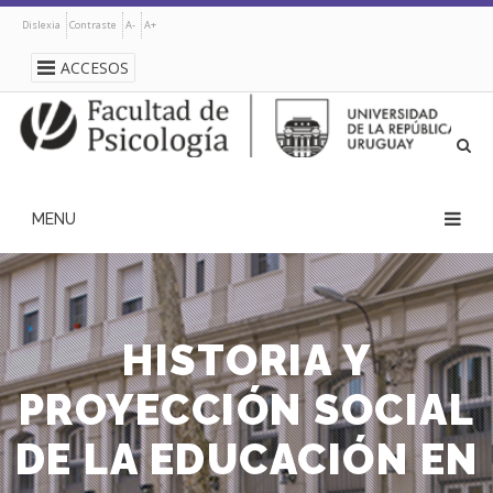
Pasar
Dislexia
Contraste
A-
A+
al
contenido
ACCESOS
principal
navegación
principal
HISTORIA Y
PROYECCIÓN SOCIAL
DE LA EDUCACIÓN EN