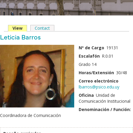
View
(solapa
Contact
Solapas
activa)
Nombre
Leticia Barros
principales
y
Fotografía
Nº de Cargo
19131
Apellido
Escalafón
R.0.01
Grado 14
Horas/Extensión
30/48
Correo electrónico
lbarros@psico.edu.uy
Oficina
Unidad de
Comunicación Institucional
Denominación / Función:
Coordinadora de Comunicación