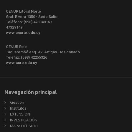
CENUR Litoral Norte
Gral. Rivera 1350 - Sede Salto
Teléfono: (598) 47334816 /
47329149
www.unorte.edu.uy
CENUR Este
Tacuarembó esq. Av. Artigas - Maldonado
Telefax: (598) 42255326
www.cure.edu.uy
Navegación principal
Gestión
Institutos
EXTENSIÓN
INVESTIGACIÓN
MAPA DEL SITIO