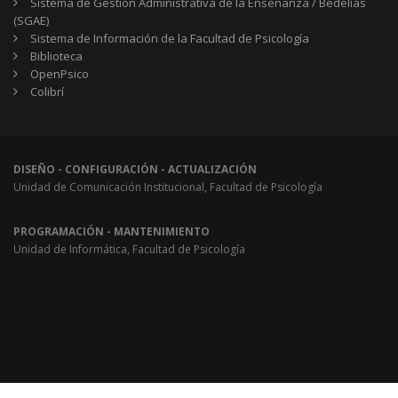
Sistema de Gestión Administrativa de la Enseñanza / Bedelías
(SGAE)
Sistema de Información de la Facultad de Psicología
Biblioteca
OpenPsico
Colibrí
DISEÑO - CONFIGURACIÓN - ACTUALIZACIÓN
Unidad de Comunicación Institucional, Facultad de Psicología
PROGRAMACIÓN - MANTENIMIENTO
Unidad de Informática, Facultad de Psicología