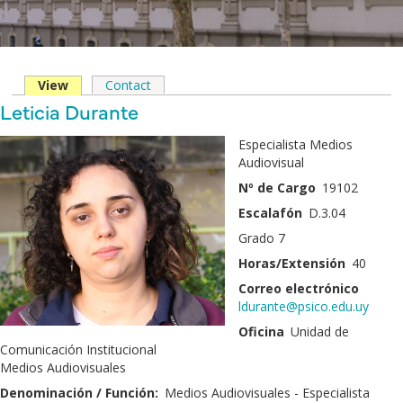
View
(solapa
Contact
Solapas
activa)
Nombre
Leticia Durante
principales
y
Fotografía
Especialista Medios
Apellido
Audiovisual
Nº de Cargo
19102
Escalafón
D.3.04
Grado 7
Horas/Extensión
40
Correo electrónico
ldurante@psico.edu.uy
Oficina
Unidad de
Comunicación Institucional
Medios Audiovisuales
Denominación / Función:
Medios Audiovisuales - Especialista