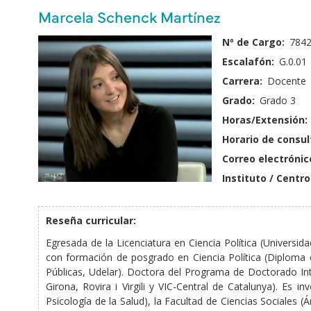
principales
Nombre
Marcela Schenck Martínez
y
Fotografía:
Nº de Cargo:
784
Apellido:
Escalafón:
G.0.01
Carrera:
Docente
Grado:
Grado 3
Horas/Extensión:
Horario de consul
Correo electrónic
Instituto / Centro
Reseña curricular:
Egresada de la Licenciatura en Ciencia Política (Universi
con formación de posgrado en Ciencia Política (Diploma en
Públicas, Udelar). Doctora del Programa de Doctorado Int
Girona, Rovira i Virgili y VIC-Central de Catalunya). E
Psicología de la Salud), la Facultad de Ciencias Sociales 