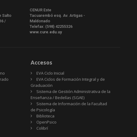
CENUR Este
e Salto
Tacuarembó esq. Av. Artigas -
16 /
Maldonado
Telefax: (598) 42255326
www.cure.edu.uy
Accesos
rno
EVA Ciclo Inicial
Grado
EVA Ciclos de Formación Integral y de
Graduación
Sistema de Gestión Administrativa de la
Enseñanza / Bedelías (SGAE)
Sistema de Información de la Facultad
de Psicología
Biblioteca
OpenPsico
Colibrí