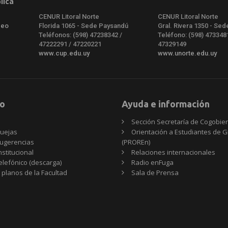
lica
CENUR Litoral Norte
CENUR Litoral Norte
deo
Florida 1065 - Sede Paysandú
Gral. Rivera 1350 - Sed
Teléfonos: (598) 47238342 /
Teléfono: (598) 473348
47222291 / 47220221
47329149
www.cup.edu.uy
www.unorte.edu.uy
o
Ayuda e información
Sección Secretaría de Cogobie
uejas
Orientación a Estudiantes de 
ugerencias
(PROREn)
nstitucional
Relaciones internacionales
telefónico (descarga)
Radio enFuga
 planos de la Facultad
Sala de Prensa