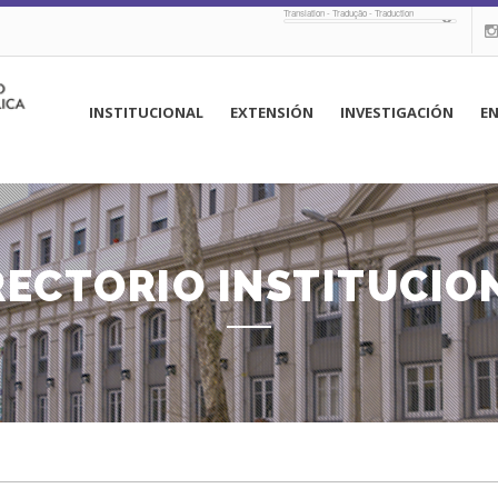
Translation - Tradução - Traduction
navegación
INSTITUCIONAL
EXTENSIÓN
INVESTIGACIÓN
E
principal
RECTORIO INSTITUCIO