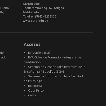
CENUR Este
e Salto
Tacuarembó esq. Av. Artigas -
16 /
Maldonado
Telefax: (598) 42255326
www.cure.edu.uy
Accesos
rno
EVA Ciclo Inicial
Grado
EVA Ciclos de Formación Integral y de
Graduación
Sistema de Gestión Administrativa de la
Enseñanza / Bedelías (SGAE)
Sistema de Información de la Facultad
de Psicología
Biblioteca
OpenPsico
Colibrí