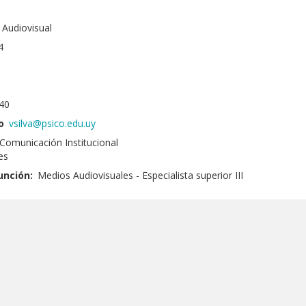
 Audiovisual
4
40
o
vsilva@psico.edu.uy
Comunicación Institucional
es
unción:
Medios Audiovisuales - Especialista superior III