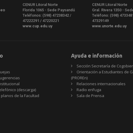
CENUR Litoral Norte
CENUR Litoral Norte
deo
Florida 1065 - Sede Paysandú
Gral. Rivera 1350 - Sed
Teléfonos: (598) 47238342 /
Teléfono: (598) 473348
47222291 / 47220221
47329149
www.cup.edu.uy
www.unorte.edu.uy
o
Ayuda e información
Sección Secretaría de Cogobie
uejas
Orientación a Estudiantes de 
ugerencias
(PROREn)
nstitucional
Relaciones internacionales
telefónico (descarga)
Radio enFuga
 planos de la Facultad
Sala de Prensa