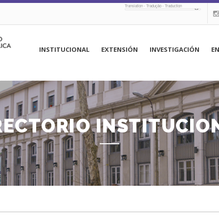
Translation - Tradução - Traduction
navegación
INSTITUCIONAL
EXTENSIÓN
INVESTIGACIÓN
E
principal
RECTORIO INSTITUCIO