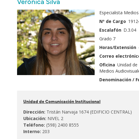
Nombre
Verónica Silva
principales
y
Fotografía
Especialista Medios
Apellido
Nº de Cargo
1912
Escalafón
D.3.04
Grado 7
Horas/Extensión
Correo electrónic
Oficina
Unidad de 
Medios Audiovisual
Denominación / F
Pertenece
Unidad de Comunicación Institucional
al
Dirección:
Tristán Narvaja 1674 (EDIFICIO CENTRAL)
Ubicación:
NIVEL 2
Teléfono:
(598) 2400 8555
Interno:
203