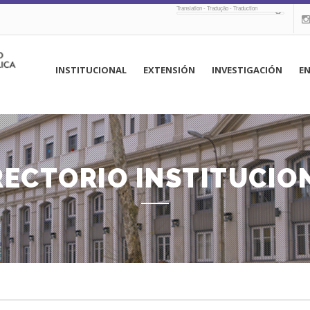
Translation - Tradução - Traduction
navegación
INSTITUCIONAL
EXTENSIÓN
INVESTIGACIÓN
E
principal
RECTORIO INSTITUCIO