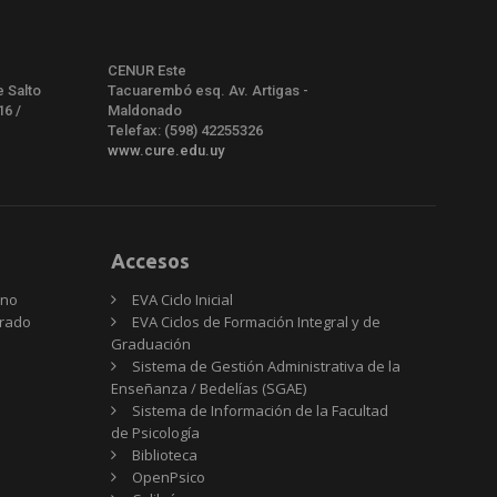
CENUR Este
e Salto
Tacuarembó esq. Av. Artigas -
16 /
Maldonado
Telefax: (598) 42255326
www.cure.edu.uy
Accesos
rno
EVA Ciclo Inicial
Grado
EVA Ciclos de Formación Integral y de
Graduación
Sistema de Gestión Administrativa de la
Enseñanza / Bedelías (SGAE)
Sistema de Información de la Facultad
de Psicología
Biblioteca
OpenPsico