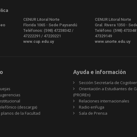
lica
CENUR Litoral Norte
CENUR Litoral Norte
deo
Florida 1065 - Sede Paysandú
Gral. Rivera 1350 - Sed
Teléfonos: (598) 47238342 /
Teléfono: (598) 473348
47222291 / 47220221
47329149
www.cup.edu.uy
www.unorte.edu.uy
o
Ayuda e información
Sección Secretaría de Cogobie
uejas
Orientación a Estudiantes de 
ugerencias
(PROREn)
nstitucional
Relaciones internacionales
telefónico (descarga)
Radio enFuga
 planos de la Facultad
Sala de Prensa