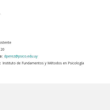
7
istente
20
o:
dperez@psico.edu.uy
:
Instituto de Fundamentos y Métodos en Psicología