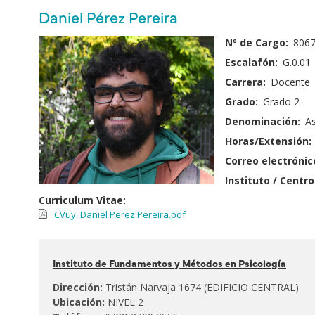
principales
Nombre
Daniel Pérez Pereira
y
Fotografía:
Nº de Cargo:
806
Apellido:
Escalafón:
G.0.01
Carrera:
Docente
Grado:
Grado 2
Denominación:
As
Horas/Extensión:
Correo electrónic
Instituto / Centro
Curriculum Vitae:
CVuy_Daniel Perez Pereira.pdf
Pertenece
Instituto de Fundamentos y Métodos en Psicología
al:
Dirección:
Tristán Narvaja 1674 (EDIFICIO CENTRAL)
Ubicación:
NIVEL 2