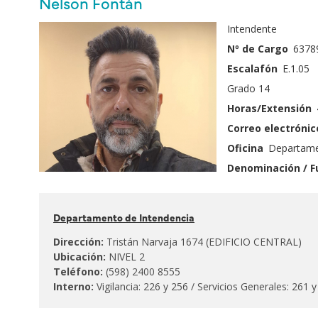
Nombre
Nelson Fontán
principales
y
Fotografía
Intendente
Apellido
Nº de Cargo
6378
Escalafón
E.1.05
Grado 14
Horas/Extensión
Correo electrónic
Oficina
Departame
Denominación / F
Pertenece
Departamento de Intendencia
al
Dirección:
Tristán Narvaja 1674 (EDIFICIO CENTRAL)
Ubicación:
NIVEL 2
Teléfono:
(598) 2400 8555
Interno:
Vigilancia: 226 y 256 / Servicios Generales: 261 