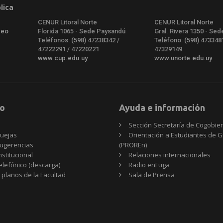
lica
CENUR Litoral Norte
CENUR Litoral Norte
deo
Florida 1065 - Sede Paysandú
Gral. Rivera 1350 - Sed
Teléfonos: (598) 47238342 /
Teléfono: (598) 473348
47222291 / 47220221
47329149
www.cup.edu.uy
www.unorte.edu.uy
o
Ayuda e información
Sección Secretaría de Cogobie
uejas
Orientación a Estudiantes de 
ugerencias
(PROREn)
nstitucional
Relaciones internacionales
telefónico (descarga)
Radio enFuga
 planos de la Facultad
Sala de Prensa