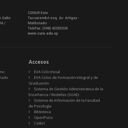
CENUR Este
e Salto
Tacuarembó esq. Av. Artigas -
16 /
Maldonado
Telefax: (598) 42255326
www.cure.edu.uy
Accesos
rno
EVA Ciclo Inicial
Grado
EVA Ciclos de Formación Integral y de
Graduación
Sistema de Gestión Administrativa de la
Enseñanza / Bedelías (SGAE)
Sistema de Información de la Facultad
de Psicología
Biblioteca
OpenPsico
Colibrí