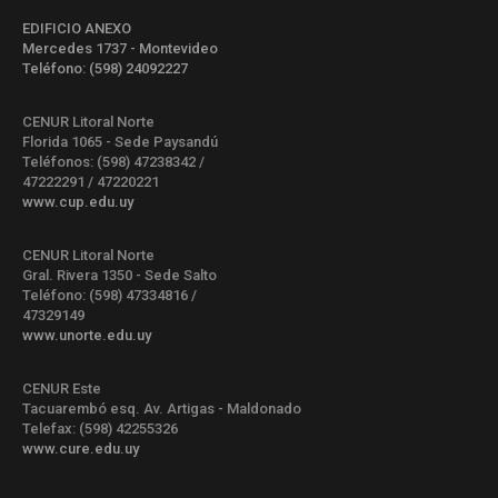
EDIFICIO ANEXO
Mercedes 1737 - Montevideo
Teléfono: (598) 24092227
CENUR Litoral Norte
Florida 1065 - Sede Paysandú
Teléfonos: (598) 47238342 /
47222291 / 47220221
www.cup.edu.uy
CENUR Litoral Norte
Gral. Rivera 1350 - Sede Salto
Teléfono: (598) 47334816 /
47329149
www.unorte.edu.uy
CENUR Este
Tacuarembó esq. Av. Artigas - Maldonado
Telefax: (598) 42255326
www.cure.edu.uy