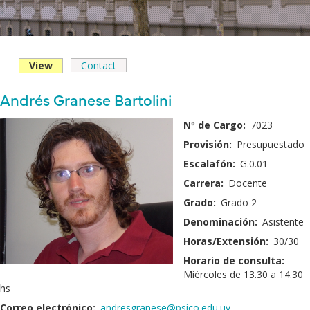
View
(solapa
Contact
Solapas
activa)
principales
Nombre
Andrés Granese Bartolini
y
Fotografía:
Nº de Cargo:
7023
Apellido:
Provisión:
Presupuestado
Escalafón:
G.0.01
Carrera:
Docente
Grado:
Grado 2
Denominación:
Asistente
Horas/Extensión:
30/30
Horario de consulta:
Miércoles de 13.30 a 14.30
hs
Correo electrónico:
andresgranese@psico.edu.uy