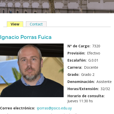
View
(solapa
Contact
Solapas
activa)
principales
Nombre
Ignacio Porras Fuica
y
Fotografía:
Nº de Cargo:
7320
Apellido:
Provisión:
Efectivo
Escalafón:
G.0.01
Carrera:
Docente
Grado:
Grado 2
Denominación:
Asistente
Horas/Extensión:
32/32
Horario de consulta:
Jueves 11:30 hs
Correo electrónico:
iporras@psico.edu.uy