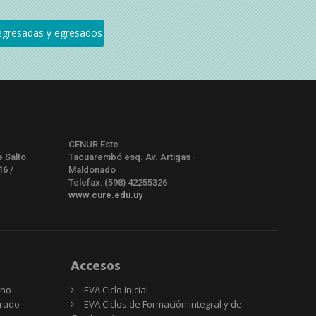
CENUR Este
e Salto
Tacuarembó esq. Av. Artigas -
16 /
Maldonado
Telefax: (598) 42255326
www.cure.edu.uy
Accesos
rno
EVA Ciclo Inicial
Grado
EVA Ciclos de Formación Integral y de