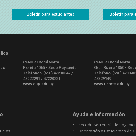
lica
CENUR Litoral Norte
CENUR Litoral Norte
deo
Florida 1065 - Sede Paysandú
Gral. Rivera 1350 - Sed
Teléfonos: (598) 47238342 /
Teléfono: (598) 473348
47222291 / 47220221
47329149
www.cup.edu.uy
www.unorte.edu.uy
o
Ayuda e información
Sección Secretaría de Cogobie
uejas
Orientación a Estudiantes de 