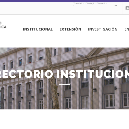
Translation - Tradução - Traduction
navegación
INSTITUCIONAL
EXTENSIÓN
INVESTIGACIÓN
E
principal
RECTORIO INSTITUCIO