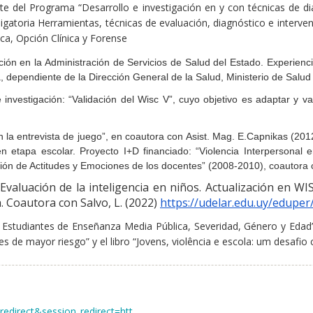
nte del Programa
“Desarrollo e investigación en y con técnicas de di
bligatoria Herramientas, técnicas de evaluación, diagnóstico e interve
ica, Opción Clínica y Forense
ión en la Administración de Servicios de Salud del Estado. Experiencia 
 dependiente de la Dirección General de la Salud, Ministerio de Salud 
investigación: “
Validación del Wisc V”
, cuyo objetivo es adaptar y va
 la entrevista de juego
”, en coautora con Asist. Mag. E.Capnikas (20
n etapa escolar. Proyecto I+D financiado: “
Violencia Interpersonal 
ión de Actitudes y Emociones de los docentes
” (2008-2010), coautora 
Evaluación de la inteligencia en niños. Actualización en WI
“
a.
Coautora
con Salvo, L. (2022)
https://udelar.edu.uy/edupe
 Estudiantes de Enseñanza Media Pública, Severidad, Género y Eda
tes de mayor riesgo”
y el libro “
Jovens, violência e escola: um desaf
_redirect&session_redirect=htt…