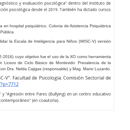
agnóstico y evaluación psicológica”
dentro del Instituto de
nción
psicológica
desde el 2019.
También ha
dictado cursos
en hospital psiquiátrico, Colonia de Asistencia Psiquiátrica
Pública.
lidar la Escala de Inteligencia para Niños (WISC-V) versión
12-2016) cuyo objetivo fue el uso de la XO como herramienta
en Liceos de Ciclo Básico de Montevido: Prevalencia de la
con Dra. Nelda Cajigas (responsable) y Mag. Mario Luzardo.
SC-V”. Facultad de Psicología. Comisión Sectorial de
r/?p=7712
d”
y “
Agresión entre Pares (Bullying) en un centro educativo
io contemporâneo”
(en coautorìa).