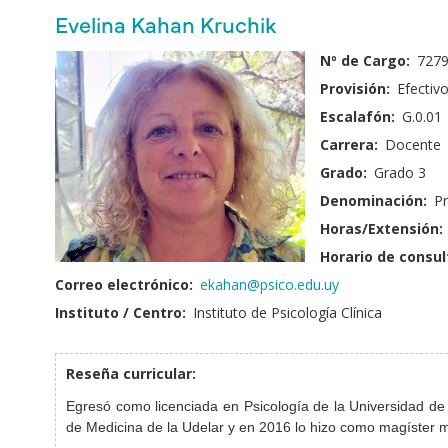
principales
Nombre
Evelina Kahan Kruchik
y
Fotografía:
Nº de Cargo:
727
Apellido:
Provisión:
Efectiv
Escalafón:
G.0.01
Carrera:
Docente
Grado:
Grado 3
Denominación:
Pr
Horas/Extensión:
Horario de consul
Correo electrónico:
ekahan@psico.edu.uy
Instituto / Centro:
Instituto de Psicología Clínica
Reseña curricular:
Egresó como licenciada en Psicología de la Universidad de 
de Medicina de la Udelar y en 2016 lo hizo como magíster 