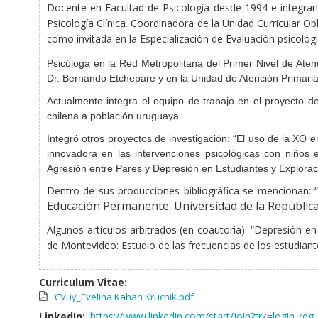
Docente en Facultad de Psicología desde 1994
e
integra
Psicología Clínica. Coordinadora de la Unidad Curricular O
como invitada en la Especialización de Evaluación psicológ
Psicóloga en la Red Metropolitana del Primer Nivel de Atenc
Dr. Bernando Etchepare y en la Unidad de Atención Primaria,
Actualmente integra el equipo de trabajo en el proyecto de 
chilena a población uruguaya.
Integró otros proyectos de investigación: “
El uso de la XO en
innovadora en las intervenciones psicológicas con niños e
Agresión entre Pares y Depresión en Estudiantes y Explorac
Dentro de sus producciones bibliográfica
se mencionan: 
Educación Permanente. Universidad de la Repúblic
Algunos
artículos arbitrados
(en coautoría)
: “
Depresión en
de Montevideo: Estudio de las frecuencias de los estudian
Curriculum Vitae:
CVuy_Evelina Kahan Kruchik.pdf
LinkedIn:
https://www.linkedin.com/start/join?trk=login_reg