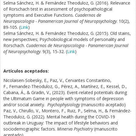
Selma Sánchez, H. & Fernández Theoduloz, G. (2016). Relevance
of Rorschach test in assessment of psychopathological
symptoms and Executive Functions.
Cuadernos de
Neuropsicologia - Panamerican Journal of Neuropsychology
. 10(2),
89-105. (
Link
)
Selma Sánchez, H. & Fernández Theoduloz, G. (2015). Old stains,
new perspectives; Psychobiological models of personality and
Rorschach.
Cuadernos de Neuropsicologia - Panamerican Journal
of Neuropsychology
. 9(3), 15-32. (
Link
)
Artículos aceptados:
Nicolaisen-Sobesky, E., Paz, V., Cervantes Constantino,
F., Fernandez-Theoduloz, G., Pérez, A., Martínez, E., Kessel, D.,
Cabana, Á., & Gradin, V., (2023). Event-related potentials during
the Ultimatum Game in people with symptoms of depression
and/or social anxiety.
Psychophysiology
(manuscrito aceptado)
Paz, V., Chirullo, V., Montero, F., Ruiz, P., Selma, H., & Fernández-
Theoduloz, G. (2022). Mental health during the COVID-19
outbreak in Uruguay: The impact of lifestyle behaviors and
sociodemographic factors.
Minerva Psychiatry
(manuscrito
aceptado)