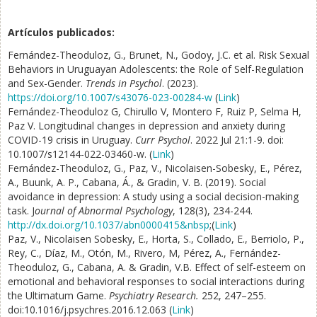
Artículos publicados:
Fernández-Theoduloz, G., Brunet, N., Godoy, J.C. et al. Risk Sexual
Behaviors in Uruguayan Adolescents: the Role of Self-Regulation
and Sex-Gender.
Trends in Psychol
. (2023).
https://doi.org/10.1007/s43076-023-00284-w
(
Link
)
Fernández-Theoduloz G, Chirullo V, Montero F, Ruiz P, Selma H,
Paz V. Longitudinal changes in depression and anxiety during
COVID-19 crisis in Uruguay.
Curr Psychol
. 2022 Jul 21:1-9. doi:
10.1007/s12144-022-03460-w. (
Link
)
Fernández-Theoduloz, G., Paz, V., Nicolaisen-Sobesky, E., Pérez,
A., Buunk, A. P., Cabana, Á., & Gradin, V. B. (2019). Social
avoidance in depression: A study using a social decision-making
task. J
ournal of Abnormal Psychology
, 128(3), 234-244.
http://dx.doi.org/10.1037/abn0000415&nbsp
;(
Link
)
Paz, V., Nicolaisen Sobesky, E., Horta, S., Collado, E., Berriolo, P.,
Rey, C., Díaz, M., Otón, M., Rivero, M, Pérez, A., Fernández-
Theoduloz, G., Cabana, A. & Gradin, V.B. Effect of self-esteem on
emotional and behavioral responses to social interactions during
the Ultimatum Game.
Psychiatry Research.
252, 247–255.
doi:10.1016/j.psychres.2016.12.063 (
Link
)