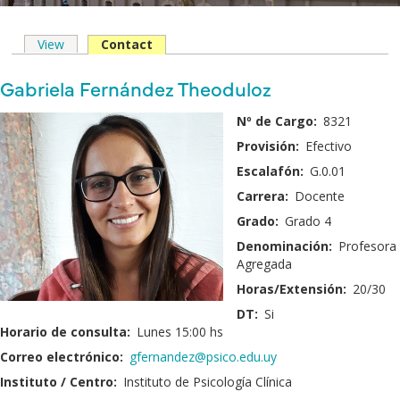
View
Contact
(solapa
Solapas
activa)
principales
Nombre
Gabriela Fernández Theoduloz
y
Fotografía:
Nº de Cargo:
8321
Apellido:
Provisión:
Efectivo
Escalafón:
G.0.01
Carrera:
Docente
Grado:
Grado 4
Denominación:
Profesora
Agregada
Horas/Extensión:
20/30
DT:
Si
Horario de consulta:
Lunes 15:00 hs
Correo electrónico:
gfernandez@psico.edu.uy
Instituto / Centro:
Instituto de Psicología Clínica