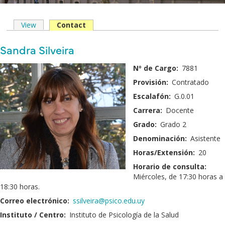
View
Contact
(solapa
Solapas
activa)
principales
Nombre
Sandra Silveira
y
Fotografía:
Nº de Cargo:
7881
Apellido:
Provisión:
Contratado
Escalafón:
G.0.01
Carrera:
Docente
Grado:
Grado 2
Denominación:
Asistente
Horas/Extensión:
20
Horario de consulta:
Miércoles, de 17:30 horas a
18:30 horas.
Correo electrónico:
ssilveira@psico.edu.uy
Instituto / Centro:
Instituto de Psicología de la Salud