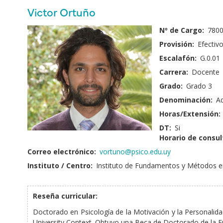
principales
Nombre
Victor Ortuño
y
Fotografía:
Nº de Cargo:
780
Apellido:
Provisión:
Efectiv
Escalafón:
G.0.01
Carrera:
Docente
Grado:
Grado 3
Denominación:
A
Horas/Extensión:
DT:
Si
Horario de consul
Correo electrónico:
vortuno@psico.edu.uy
Instituto / Centro:
Instituto de Fundamentos y Métodos e
Reseña curricular:
Doctorado en Psicología de la Motivación y la Personalida
University Context. Obtuvo una Beca de Doctorado de la F