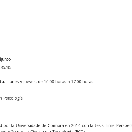
0
o
djunto
35/35
ta:
Lunes y jueves, de 16:00 horas a 17:00 horas.
n Psicología
d por la Universidade de Coimbra en 2014 con la tesís Time Perspectiv
undação para a Ciencia e a Técnología (FCT).