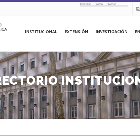
Translation - Tradução - Traduction
navegación
INSTITUCIONAL
EXTENSIÓN
INVESTIGACIÓN
E
principal
RECTORIO INSTITUCIO