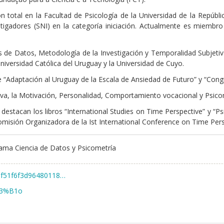
 total en la Facultad de Psicología de la Universidad de la Repúbl
igadores (SNI) en la categoría iniciación. Actualmente es miembro
is de Datos, Metodología de la Investigación y Temporalidad Subjetiva
niversidad Católica del Uruguay y la Universidad de Cuyo.
e “Adaptación al Uruguay de la Escala de Ansiedad de Futuro” y “Cong
tiva, la Motivación, Personalidad, Comportamiento vocacional y Psico
 destacan los libros “International Studies on Time Perspective” y “P
omisión Organizadora de la Ist International Conference on Time Pers
rama Ciencia de Datos y Psicometría
729f51f6f3d96480118…
%C3%B1o