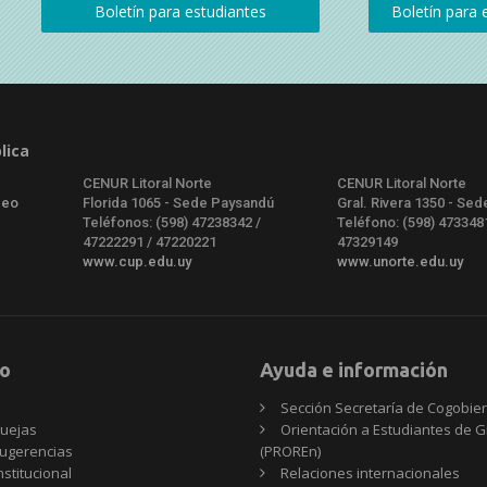
lica
CENUR Litoral Norte
CENUR Litoral Norte
deo
Florida 1065 - Sede Paysandú
Gral. Rivera 1350 - Sed
Teléfonos: (598) 47238342 /
Teléfono: (598) 473348
47222291 / 47220221
47329149
www.cup.edu.uy
www.unorte.edu.uy
o
Ayuda e información
Sección Secretaría de Cogobie
uejas
Orientación a Estudiantes de 
ugerencias
(PROREn)
nstitucional
Relaciones internacionales