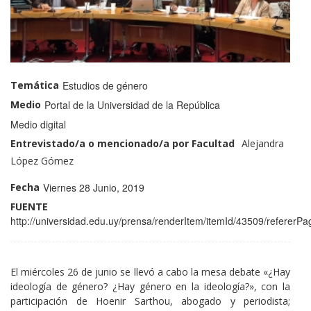
Temática
Estudios de género
Medio
Portal de la Universidad de la República
Medio
Medio digital
Entrevistado/a o mencionado/a por Facultad
Perfil
Nombre
Alejandra
Docentes
y
López Gómez
profiles
Apellido:
Fecha
Viernes 28 Junio, 2019
FUENTE
http://universidad.edu.uy/prensa/renderItem/itemId/43509/refererPa
El miércoles 26 de junio se llevó a cabo la mesa debate «¿Hay
ideología de género? ¿Hay género en la ideología?», con la
participación de Hoenir Sarthou, abogado y periodista;