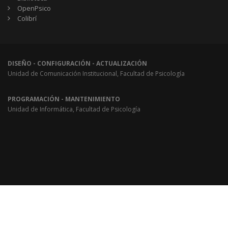
OpenPsico
Colibrí
DISEÑO - CONFIGURACIÓN - ACTUALIZACIÓN
Unidad de Comunicación Institucional, Facultad de Psicología
PROGRAMACIÓN - MANTENIMIENTO
Unidad de Informática, Facultad de Psicología