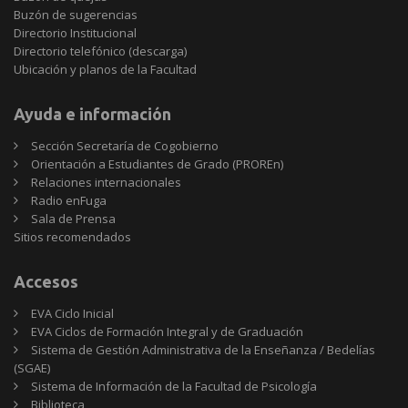
Buzón de sugerencias
Directorio Institucional
Directorio telefónico (descarga)
Ubicación y planos de la Facultad
Ayuda e información
Sección Secretaría de Cogobierno
Orientación a Estudiantes de Grado (PROREn)
Relaciones internacionales
Radio enFuga
Sala de Prensa
Sitios
Sitios recomendados
recomendados
Accesos
EVA Ciclo Inicial
EVA Ciclos de Formación Integral y de Graduación
Sistema de Gestión Administrativa de la Enseñanza / Bedelías
(SGAE)
Sistema de Información de la Facultad de Psicología
Biblioteca